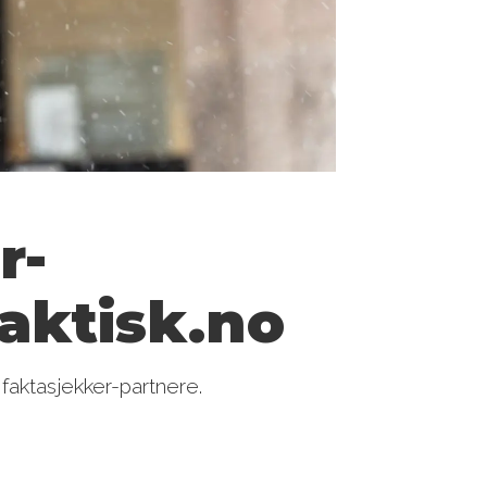
r-
Faktisk.no
faktasjekker-partnere.