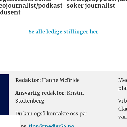
eojournalist/podkast-
søker journalist
dusent
Se alle ledige stillinger her
Redaktør:
Hanne McBride
Med
pla
Ansvarlig redaktør:
Kristin
Stoltenberg
Vi 
Cla
Du kan også kontakte oss på:
vår.
Tips:
tips@medier24.no