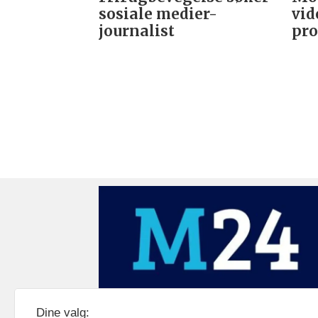
sosiale medier-
vid
journalist
pro
Medier24 drives av Medier24 AS.
Dine valg: