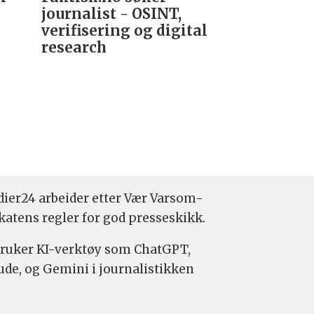
journalist - OSINT,
nyhetsred
verifisering og digital
research­
ier24 arbeider etter Vær Varsom-
katens regler for god presseskikk.
bruker KI-verktøy som ChatGPT,
ude, og Gemini i journalistikken