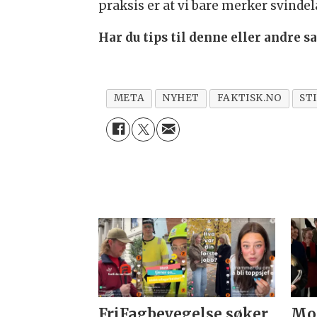
praksis er at vi bare merker svinde
Har du tips til denne eller andre 
META
NYHET
FAKTISK.NO
ST
FriFagbevegelse søker
Mor