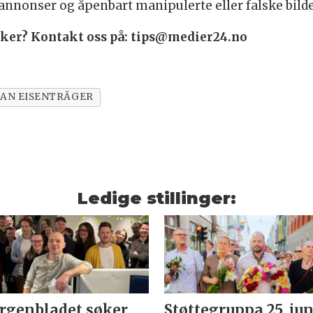
lannonser og åpenbart manipulerte eller falske bilde
saker? Kontakt oss på: tips@medier24.no
IAN EISENTRÄGER
Ledige stillinger:
genbladet søker
Støttegruppa 25. jun