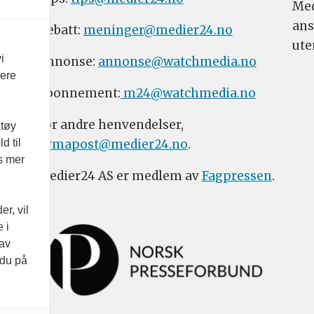
Med
ans
Debatt:
meninger@medier24.no
ute
i
Annonse:
annonse@watchmedia.no
vere
Abonnement:
m24@watchmedia.no
For andre henvendelser,
ktøy
firmapost@medier24.no
.
d til
es mer
Medier24 AS er medlem av
Fagpressen
.
r, vil
 i
 av
 du på