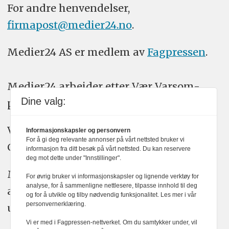
For andre henvendelser,
firmapost@medier24.no
.
Medier24 AS er medlem av
Fagpressen
.
Medier24 arbeider etter Vær Varsom-
Dine valg:
plakatens regler for god presseskikk.
Vi bruker KI-verktøy som ChatGPT,
Informasjonskapsler og personvern
For å gi deg relevante annonser på vårt nettsted bruker vi
Claude, og Gemini i journalistikken vår.
informasjon fra ditt besøk på vårt nettsted. Du kan reservere
deg mot dette under "Innstillinger".
Medier24s redaksjon har alltid det fulle
For øvrig bruker vi informasjonskapsler og lignende verktøy for
analyse, for å sammenligne nettlesere, tilpasse innhold til deg
ansvar for publisert innhold, med eller
og for å utvikle og tilby nødvendig funksjonalitet. Les mer i vår
personvernerklæring.
uten bruk av kunstig intelligens.
Vi er med i Fagpressen-nettverket. Om du samtykker under, vil