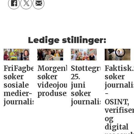
Ledige stillinger:
FriFagbevegelse
Morgenbladet
Støttegruppa
Faktisk
søker
søker
25.
søker
sosiale
videojournalist/podkast-
juni
journali
medier-
produsent
søker
-
journalist
journalist
OSINT,
verifise
og
digital