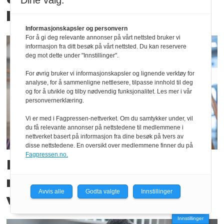
Dine valg:
best av maskin vs hund
Informasjonskapsler og personvern
For å gi deg relevante annonser på vårt nettsted bruker vi
informasjon fra ditt besøk på vårt nettsted. Du kan reservere
deg mot dette under "Innstillinger".
For øvrig bruker vi informasjonskapsler og lignende verktøy for
analyse, for å sammenligne nettlesere, tilpasse innhold til deg
og for å utvikle og tilby nødvendig funksjonalitet. Les mer i vår
personvernerklæring.
Vi er med i Fagpressen-nettverket. Om du samtykker under, vil
du få relevante annonser på nettstedene til medlemmene i
nettverket basert på informasjon fra dine besøk på tvers av
disse nettstedene. En oversikt over medlemmene finner du på
Fagpressen.no.
Hadde aldri hatt en jobb i
mer enn tre år. Nå har hun
Avvis alle
Godta valgte
Innstillinger
vært NMD-sjef i 17 år
Innstillinger