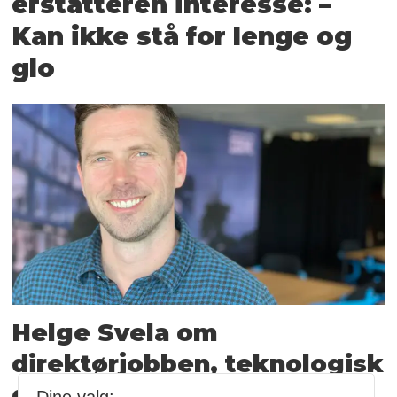
erstatteren interesse: –
Kan ikke stå for lenge og
glo
Helge Svela om
direktørjobben, teknologisk
dommedag og hva som er