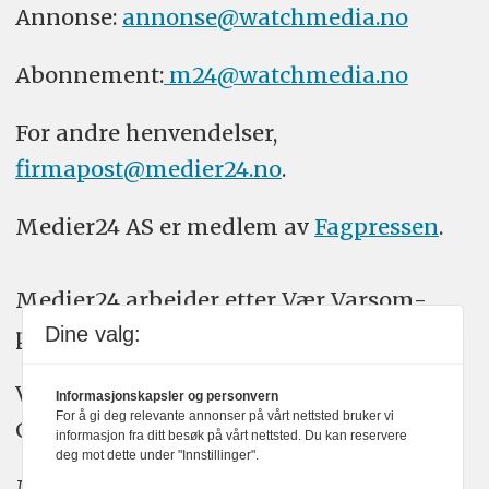
Annonse:
annonse@watchmedia.no
Abonnement:
m24@watchmedia.no
For andre henvendelser,
firmapost@medier24.no
.
Medier24 AS er medlem av
Fagpressen
.
Medier24 arbeider etter Vær Varsom-
plakatens regler for god presseskikk.
Dine valg:
Vi bruker KI-verktøy som ChatGPT,
Informasjonskapsler og personvern
For å gi deg relevante annonser på vårt nettsted bruker vi
Claude, og Gemini i journalistikken vår.
informasjon fra ditt besøk på vårt nettsted. Du kan reservere
deg mot dette under "Innstillinger".
Medier24s redaksjon har alltid det fulle