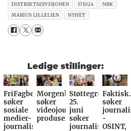
DISTRIKTSDIVISJONEN
171024
NRK
MARIUS LILLELIEN
NYHET
Ledige stillinger:
FriFagbevegelse
Morgenbladet
Støttegruppa
Faktisk
søker
søker
25.
søker
sosiale
videojournalist/podkast-
juni
journali
medier-
produsent
søker
-
journalist
journalist
OSINT,