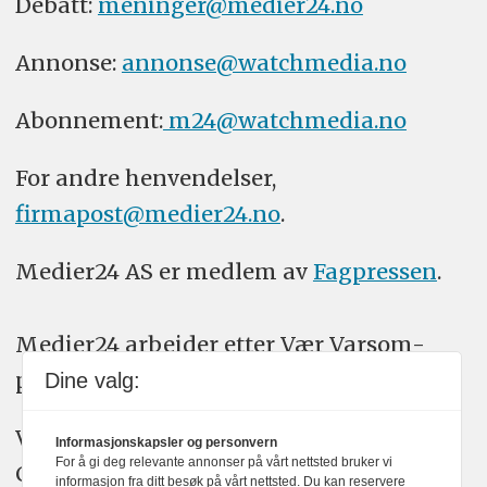
Debatt:
meninger@medier24.no
Annonse:
annonse@watchmedia.no
Abonnement:
m24@watchmedia.no
For andre henvendelser,
firmapost@medier24.no
.
Medier24 AS er medlem av
Fagpressen
.
Medier24 arbeider etter Vær Varsom-
plakatens regler for god presseskikk.
Dine valg:
Vi bruker KI-verktøy som ChatGPT,
Informasjonskapsler og personvern
For å gi deg relevante annonser på vårt nettsted bruker vi
Claude, og Gemini i journalistikken vår.
informasjon fra ditt besøk på vårt nettsted. Du kan reservere