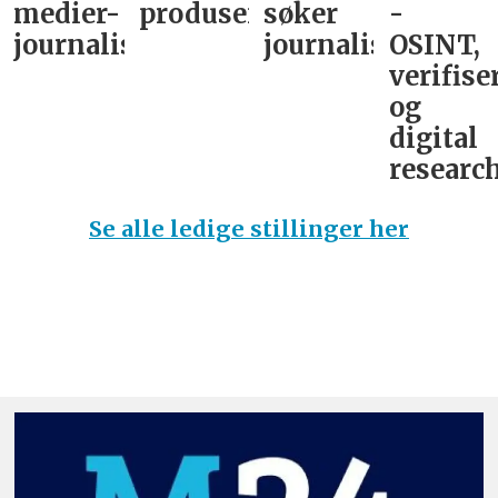
medier-
produsent
søker
-
journalist
journalist
OSINT,
verifise
og
digital
research
Se alle ledige stillinger her