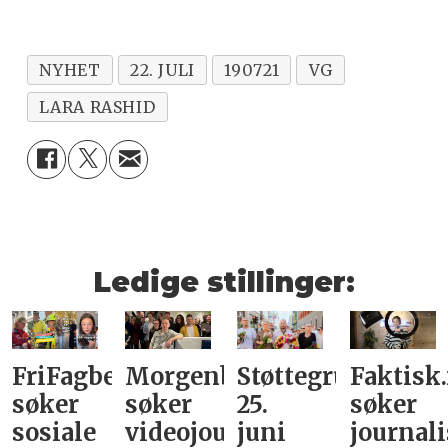
NYHET
22. JULI
190721
VG
LARA RASHID
Ledige stillinger:
FriFagbevegelse
Morgenbladet
Støttegruppa
Faktisk
søker
søker
25.
søker
sosiale
videojournalist/podkast-
juni
journali