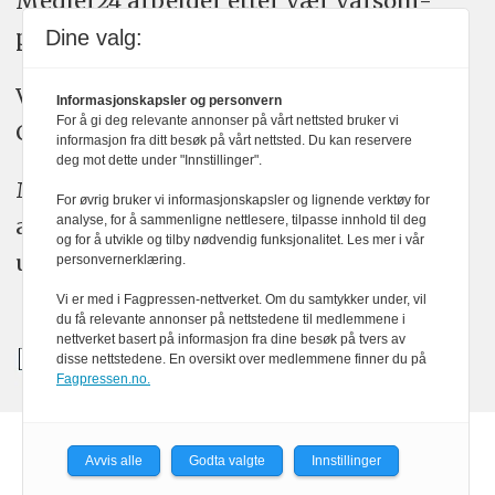
Medier24 arbeider etter Vær Varsom-
plakatens regler for god presseskikk.
Dine valg:
Vi bruker KI-verktøy som ChatGPT,
Informasjonskapsler og personvern
For å gi deg relevante annonser på vårt nettsted bruker vi
Claude, og Gemini i journalistikken vår.
informasjon fra ditt besøk på vårt nettsted. Du kan reservere
deg mot dette under "Innstillinger".
Medier24s redaksjon har alltid det fulle
For øvrig bruker vi informasjonskapsler og lignende verktøy for
analyse, for å sammenligne nettlesere, tilpasse innhold til deg
ansvar for publisert innhold, med eller
og for å utvikle og tilby nødvendig funksjonalitet. Les mer i vår
uten bruk av kunstig intelligens.
personvernerklæring.
Vi er med i Fagpressen-nettverket. Om du samtykker under, vil
du få relevante annonser på nettstedene til medlemmene i
nettverket basert på informasjon fra dine besøk på tvers av
disse nettstedene. En oversikt over medlemmene finner du på
Fagpressen.no.
Avvis alle
Godta valgte
Innstillinger
Powered by Labrador CMS