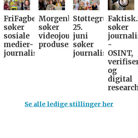
FriFagbevegelse
Morgenbladet
Støttegruppa
Faktisk
søker
søker
25.
søker
sosiale
videojournalist/podkast-
juni
journali
medier-
produsent
søker
-
journalist
journalist
OSINT,
verifise
og
digital
research
Se alle ledige stillinger her