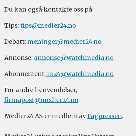
Du kan også kontakte oss på:
Tips:
tips@medier24.no
Debatt:
meninger@medier24.no
Annonse:
annonse@watchmedia.no
Abonnement:
m24@watchmedia.no
For andre henvendelser,
firmapost@medier24.no
.
Medier24 AS er medlem av
Fagpressen
.