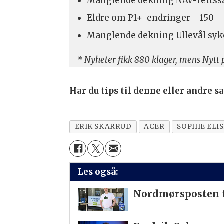
Manglende dekning NAV-rettssa
Eldre om P1+-endringer - 150
Manglende dekning Ullevål syk
* Nyheter fikk 880 klager, mens Nytt p
Har du tips til denne eller andre 
ERIK SKARRUD
ACER
SOPHIE ELI
Les også:
Nordmørsposten t