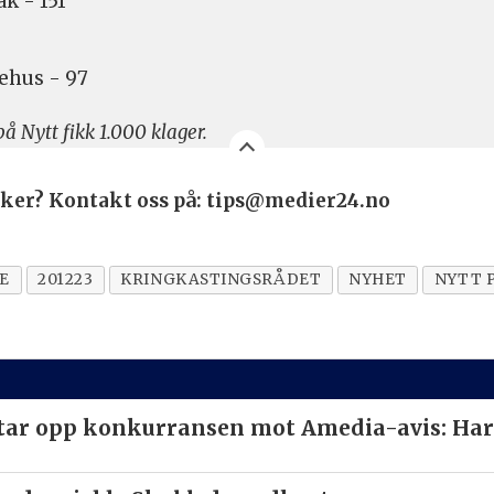
k - 151
ehus - 97
å Nytt fikk 1.000 klager.
saker? Kontakt oss på: tips@medier24.no
SE
201223
KRINGKASTINGSRÅDET
NYHET
NYTT 
ar opp konkurransen mot Amedia-avis: Har