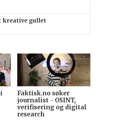
kreative gullet
i
Faktisk.no søker
Forsvarets
journalist - OSINT,
nyhetsred
verifisering og digital
research­