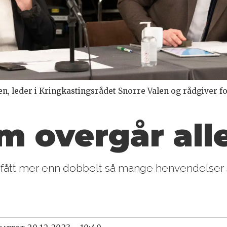
n, leder i Kringkastingsrådet Snorre Valen og rådgiver fo
om overgår all
RK fått mer enn dobbelt så mange henvendelser s