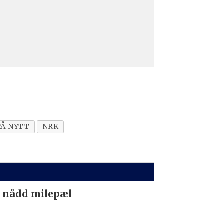
PÅ NYTT
NRK
 nådd milepæl