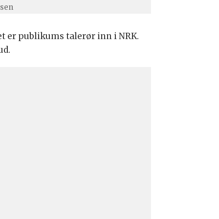
lsen
et er publikums talerør inn i NRK.
ud.