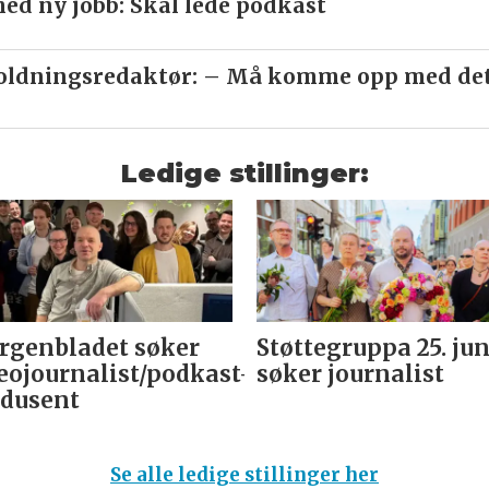
ed ny jobb: Skal lede podkast
ldningsredaktør: – Må komme opp med det 
Ledige stillinger:
genbladet søker
Støttegruppa 25. jun
eojournalist/podkast-
søker journalist
dusent
Se alle ledige stillinger her