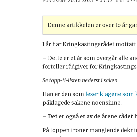
20.12.2023 - 05:55
PUBLISERT
SIST OPP
Denne artikkelen er over to år g
I år har Kringkastingsrådet mottatt 
– Dette er et år som overgår alle a
forteller rådgiver for Kringkastings
Se topp-ti-listen nederst i saken.
Han er den som
leser klagene som
påklagede sakene noensinne.
– Det er også et av de årene rådet 
På toppen troner manglende dekning