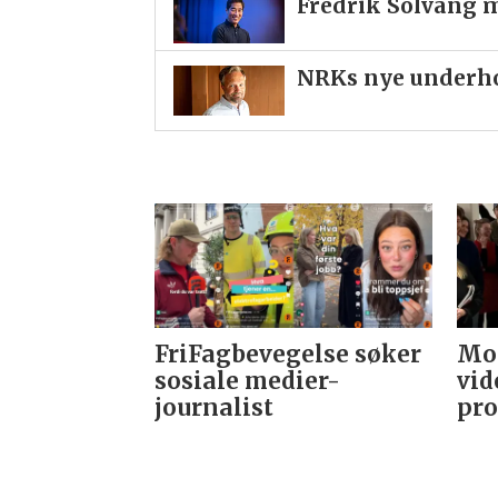
Fredrik Solvang m
NRKs nye underho
FriFagbevegelse søker
Mor
sosiale medier-
vid
journalist
pro