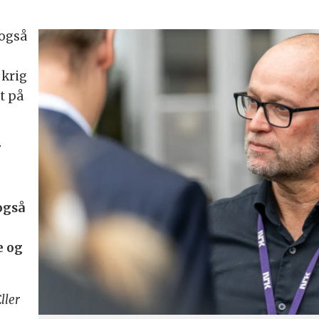
 også
 krig
t på
r
t
også
e og
ller