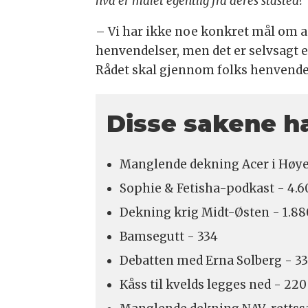
hva er målet egentlig fra deres ståsted?
– Vi har ikke noe konkret mål om a
henvendelser, men det er selvsagt et
Rådet skal gjennom folks henvende
Disse sakene ha
Manglende dekning Acer i Høyes
Sophie & Fetisha-podkast - 4.6
Dekning krig Midt-Østen - 1.8
Bamsegutt - 334
Debatten med Erna Solberg - 3
Kåss til kvelds legges ned - 220