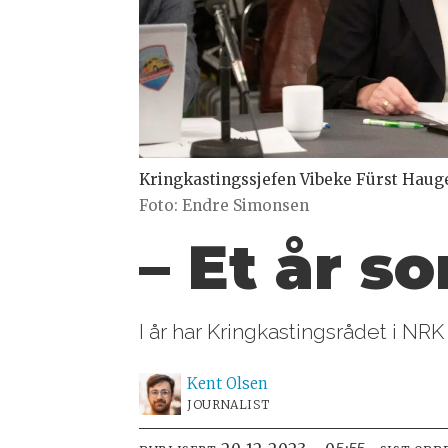
Kringkastingssjefen Vibeke Fürst Hauge
Foto: Endre Simonsen
– Et år s
I år har Kringkastingsrådet i N
Kent
Olsen
JOURNALIST