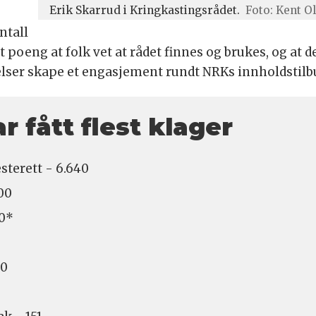
Erik Skarrud i Kringkastingsrådet.
Foto: Kent O
ntall
 poeng at folk vet at rådet finnes og brukes, og at d
lser skape et engasjement rundt NRKs innholdstilb
r fått flest klager
terett - 6.640
00
80*
30