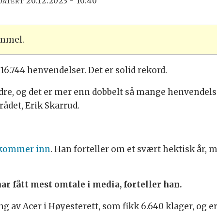
20.12.2023 - 10:40
DATERT
ammel.
16.744 henvendelser. Det er solid rekord.
ndre, og det er mer enn dobbelt så mange henvendelse
rådet, Erik Skarrud.
 kommer inn
. Han forteller om et svært hektisk år, 
har fått mest omtale i media, forteller han.
 av Acer i Høyesterett, som fikk 6.640 klager, og 