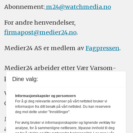
Abonnement:
m24@watchmedia.no
For andre henvendelser,
firmapost@medier24.no
.
Medier24 AS er medlem av
Fagpressen
.
Medier24 arbeider etter Vær Varsom-
plakatens regler for god presseskikk.
Dine valg:
Vi bruker KI-verktøy som ChatGPT,
Informasjonskapsler og personvern
For å gi deg relevante annonser på vårt nettsted bruker vi
Claude, og Gemini i journalistikken vår.
informasjon fra ditt besøk på vårt nettsted. Du kan reservere
deg mot dette under "Innstillinger".
Medier24s redaksjon har alltid det fulle
For øvrig bruker vi informasjonskapsler og lignende verktøy for
ansvar for publisert innhold, med eller
analyse, for å sammenligne nettlesere, tilpasse innhold til deg