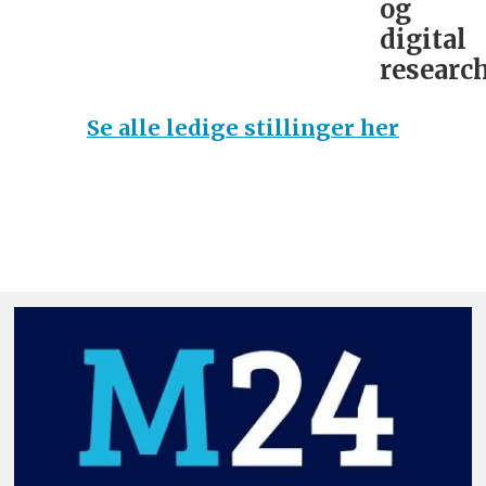
og
digital
research
Se alle ledige stillinger her