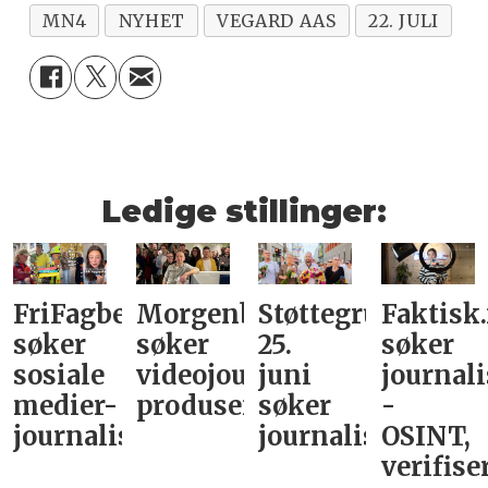
MN4
NYHET
VEGARD AAS
22. JULI
Ledige stillinger:
FriFagbevegelse
Morgenbladet
Støttegruppa
Faktisk
søker
søker
25.
søker
sosiale
videojournalist/podkast-
juni
journali
medier-
produsent
søker
-
journalist
journalist
OSINT,
verifise