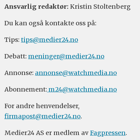
Ansvarlig redaktør:
Kristin Stoltenberg
Du kan også kontakte oss på:
Tips:
tips@medier24.no
Debatt:
meninger@medier24.no
Annonse:
annonse@watchmedia.no
Abonnement:
m24@watchmedia.no
For andre henvendelser,
firmapost@medier24.no
.
Medier24 AS er medlem av
Fagpressen
.