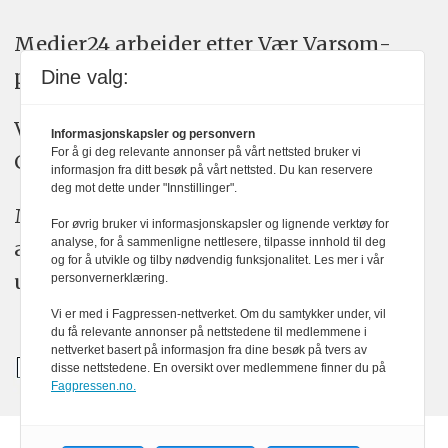
Medier24 arbeider etter Vær Varsom-
plakatens regler for god presseskikk.
Dine valg:
Vi bruker KI-verktøy som ChatGPT,
Informasjonskapsler og personvern
For å gi deg relevante annonser på vårt nettsted bruker vi
Claude, og Gemini i journalistikken vår.
informasjon fra ditt besøk på vårt nettsted. Du kan reservere
deg mot dette under "Innstillinger".
Medier24s redaksjon har alltid det fulle
For øvrig bruker vi informasjonskapsler og lignende verktøy for
analyse, for å sammenligne nettlesere, tilpasse innhold til deg
ansvar for publisert innhold, med eller
og for å utvikle og tilby nødvendig funksjonalitet. Les mer i vår
uten bruk av kunstig intelligens.
personvernerklæring.
Vi er med i Fagpressen-nettverket. Om du samtykker under, vil
du få relevante annonser på nettstedene til medlemmene i
nettverket basert på informasjon fra dine besøk på tvers av
disse nettstedene. En oversikt over medlemmene finner du på
Fagpressen.no.