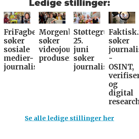
Ledige stillinger:
FriFagbevegelse
Morgenbladet
Støttegruppa
Faktisk
søker
søker
25.
søker
sosiale
videojournalist/podkast-
juni
journali
medier-
produsent
søker
-
journalist
journalist
OSINT,
verifise
og
digital
research
Se alle ledige stillinger her