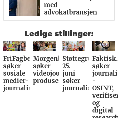
med
advokatbransjen
Ledige stillinger:
FriFagbevegelse
Morgenbladet
Støttegruppa
Faktisk
søker
søker
25.
søker
sosiale
videojournalist/podkast-
juni
journali
medier-
produsent
søker
-
journalist
journalist
OSINT,
verifise
og
digital
research