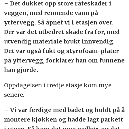
– Det dukket opp store råteskader i
veggen, med rennende vann på
yttervegg. Så åpnet vi i etasjen over.
Der var det utbedret skade fra før, med
utvendig materiale brukt innvendig.
Det var også fukt og styrofoam-plater
på yttervegg, forklarer han om funnene
han gjorde.
Oppdagelsen i tredje etasje kom mye
senere.
– Vi var ferdige med badet og holdt på å
montere kjøkken og hadde lagt parkett
i stuen. Så kom det mye nedbør, og det