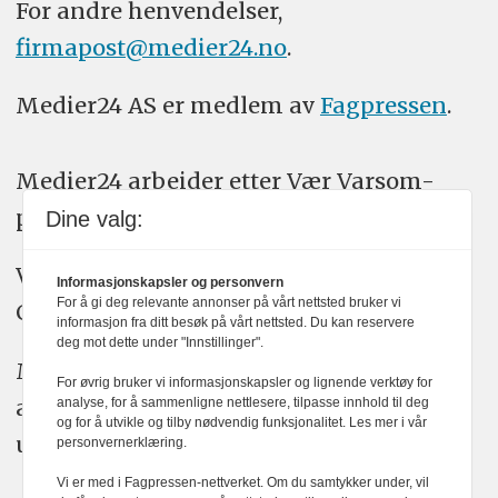
For andre henvendelser,
firmapost@medier24.no
.
Medier24 AS er medlem av
Fagpressen
.
Medier24 arbeider etter Vær Varsom-
plakatens regler for god presseskikk.
Dine valg:
Vi bruker KI-verktøy som ChatGPT,
Informasjonskapsler og personvern
For å gi deg relevante annonser på vårt nettsted bruker vi
Claude, og Gemini i journalistikken vår.
informasjon fra ditt besøk på vårt nettsted. Du kan reservere
deg mot dette under "Innstillinger".
Medier24s redaksjon har alltid det fulle
For øvrig bruker vi informasjonskapsler og lignende verktøy for
ansvar for publisert innhold, med eller
analyse, for å sammenligne nettlesere, tilpasse innhold til deg
og for å utvikle og tilby nødvendig funksjonalitet. Les mer i vår
uten bruk av kunstig intelligens.
personvernerklæring.
Vi er med i Fagpressen-nettverket. Om du samtykker under, vil