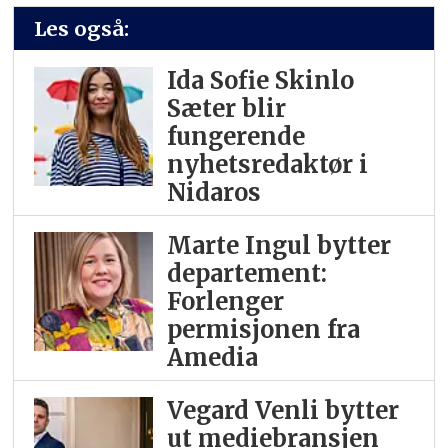
Les også:
Ida Sofie Skinlo
Sæter blir
fungerende
nyhetsredaktør i
Nidaros
Marte Ingul bytter
departement:
Forlenger
permisjonen fra
Amedia
Vegard Venli bytter
ut mediebransjen