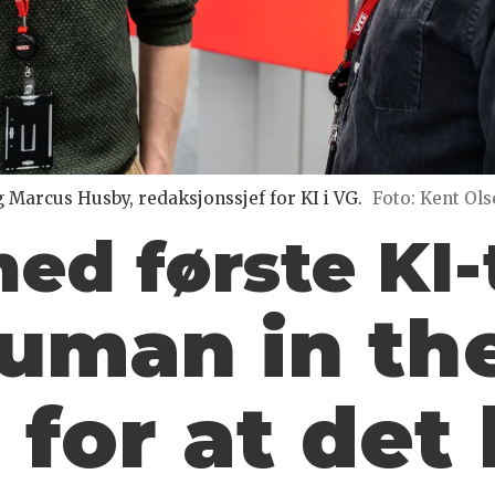
 Marcus Husby, redaksjonssjef for KI i VG.
Foto: Kent Ols
ed første KI-
uman in the
 for at det b