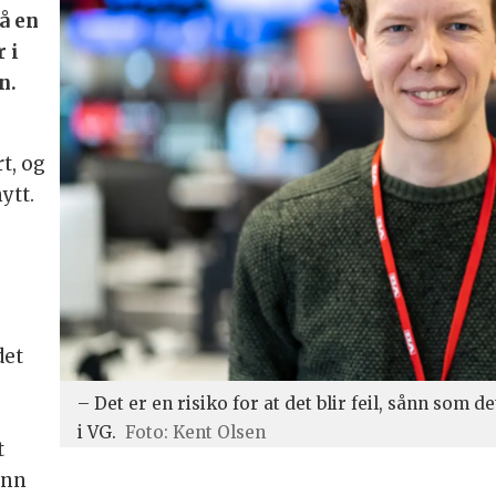
å en
r i
n.
t, og
ytt.
det
– Det er en risiko for at det blir feil, sånn som d
i VG.
Foto: Kent Olsen
t
enn