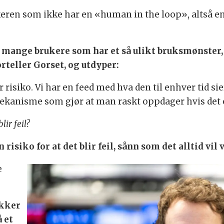
keren som ikke har en «human in the loop», altså en
å mange brukere som har et så ulikt bruksmønster,
orteller Gorset, og utdyper:
r risiko. Vi har en feed med hva den til enhver tid 
ekanisme som gjør at man raskt oppdager hvis det er
lir feil?
en risiko for at det blir feil, sånn som det alltid vil 
e
ikker
 et