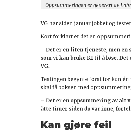
Oppsummeringen er generert av Labra
VG har siden januar jobbet og tes
Kort forklart er det en oppsummerin
– Det er en liten tjeneste, men en 
som vi kan bruke KI til å løse. Det
VG.
Testingen begynte først for kun én p
skal få boksen med oppsummeringe
– Det er en oppsummering av alt vi
åtte timer siden du var inne, forte
Kan gjøre feil