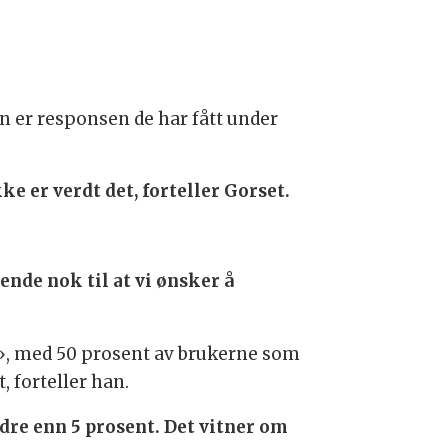
nen er responsen de har fått under
e er verdt det, forteller Gorset.
vende nok til at vi ønsker å
er», med 50 prosent av brukerne som
, forteller han.
edre enn 5 prosent. Det vitner om