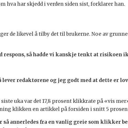
m hva har skjedd i verden siden sist, forklarer han.
lger de likevel å tilby det til brukerne. Noe av grun
 respons, så hadde vi kanskje tenkt at risikoen ikk
 så lever redaktørene og jeg godt med at dette er lo
n siste uka var det 17,8 prosent klikkrate på «vis m
ng klikken en artikkel på forsiden i snitt 5 prosent
er så annerledes fra en vanlig greie som klikker b