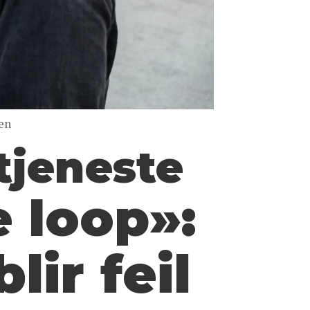
en
tjeneste
 loop»:
lir feil