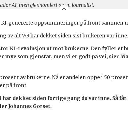
dor AI, men gjennomlest av en journalist.
tet KI-genererte oppsummeringer på front sammen m
g av alt VG har dekket siden sist brukeren var inne
stor KI-revolusjon ut mot brukerne. Den fyller et 
 er mye som gjenstår, men vi er godt på vei, sier Ma
rosent av brukerne. Nå er andelen oppe i 50 prosent.
r på front.
 har dekket siden forrige gang du var inne. Så får 
ller Johannes Gorset.