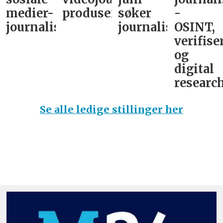
medier-
produsent
søker
-
journalist
journalist
OSINT,
verifise
og
digital
research
Se alle ledige stillinger her