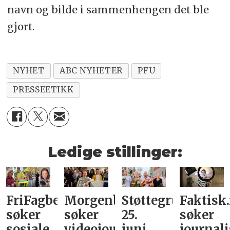
navn og bilde i sammenhengen det ble
gjort.
NYHET
ABC NYHETER
PFU
PRESSEETIKK
Ledige stillinger:
FriFagbevegelse
Morgenbladet
Støttegruppa
Faktisk
søker
søker
25.
søker
sosiale
videojournalist/podkast-
juni
journali