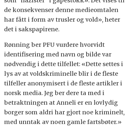
som "nazister" i gapestokk». Det vises til
de konsekvenser denne medieomtalen
har fått i form av trusler og vold», heter
det i sakspapirene.
Rønning ber PFU vurdere hvorvidt
identifisering med navn og bilde var
nødvendig i dette tilfellet: «Dette settes i
lys av at voldskriminelle blir i de fleste
tilfeller anonymisert i de fleste artikler i
norsk media. Jeg ber dere ta med i
betraktningen at Anneli er en lovlydig
borger som aldri har gjort noe kriminelt,
med unntak av noen gamle fartsbøter.»