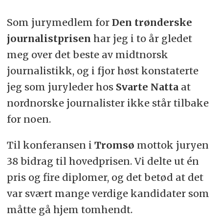
ukepresse, nærradio, lokal-TV og
Som jurymedlem for
Den trønderske
nyhetsbyrå, er utdannet
journalistprisen
har jeg i to år gledet
cand.polit/medieviter og er i dag
meg over det beste av midtnorsk
førstelektor i organisasjon og ledelse
journalistikk, og i fjor høst konstaterte
ved Handelshøgskolen
UiT
,
Det
jeg som juryleder hos
Svarte Natta
at
arktiske universitet
, Campus
nordnorske journalister ikke står tilbake
Harstad.
for noen.
Michalsen har gitt ut en rekke bøker,
Til konferansen i
Tromsø
mottok juryen
blant dem
Komma
(2014) og i 2017
38 bidrag til hovedprisen. Vi delte ut én
kom
Skriv bedre
ut på Spartacus
pris og fire diplomer, og det betød at det
forlag.
var svært mange verdige kandidater som
måtte gå hjem tomhendt.