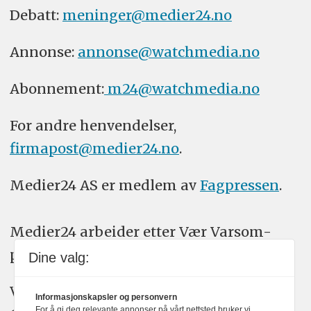
Debatt:
meninger@medier24.no
Annonse:
annonse@watchmedia.no
Abonnement:
m24@watchmedia.no
For andre henvendelser,
firmapost@medier24.no
.
Medier24 AS er medlem av
Fagpressen
.
Medier24 arbeider etter Vær Varsom-
plakatens regler for god presseskikk.
Dine valg:
Vi bruker KI-verktøy som ChatGPT,
Informasjonskapsler og personvern
For å gi deg relevante annonser på vårt nettsted bruker vi