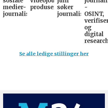
sosiale
videojournalist/podkast-
juni
journali
medier-
produsent
søker
-
journalist
journalist
OSINT,
verifise
og
digital
research
Se alle ledige stillinger her