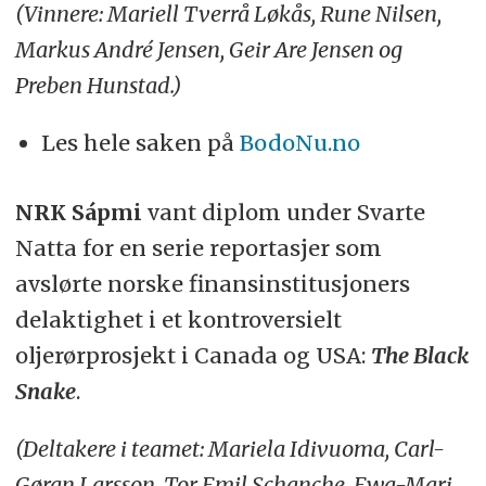
(Vinnere: Mariell Tverrå Løkås, Rune Nilsen,
Markus André Jensen, Geir Are Jensen og
Preben Hunstad.)
Les hele saken på
BodoNu.no
NRK Sápmi
vant diplom under Svarte
Natta for en serie reportasjer som
avslørte norske finansinstitusjoners
delaktighet i et kontroversielt
oljerørprosjekt i Canada og USA:
The Black
Snake
.
(Deltakere i teamet: Mariela Idivuoma, Carl-
Gøran Larsson, Tor Emil Schanche, Ewa-Mari