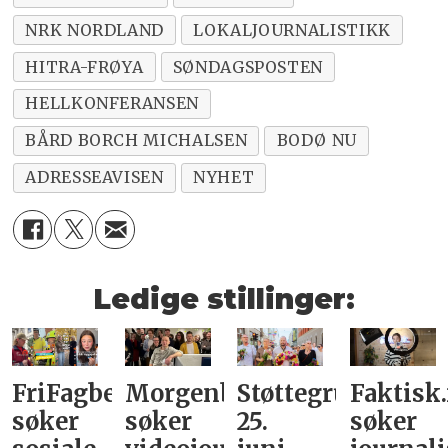
NRK NORDLAND
LOKALJOURNALISTIKK
HITRA-FRØYA
SØNDAGSPOSTEN
HELLKONFERANSEN
BÅRD BORCH MICHALSEN
BODØ NU
ADRESSEAVISEN
NYHET
Ledige stillinger:
FriFagbevegelse
Morgenbladet
Støttegruppa
Faktisk
søker
søker
25.
søker