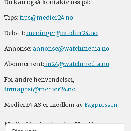
Du kan også kontakte oss på:
Tips:
tips@medier24.no
Debatt:
meninger@medier24.no
Annonse:
annonse@watchmedia.no
Abonnement:
m24@watchmedia.no
For andre henvendelser,
firmapost@medier24.no
.
Medier24 AS er medlem av
Fagpressen
.
Medier24 arbeider etter Vær Varsom-