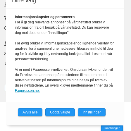
Dine valg:
plakatens regler for god presseskikk.
Vi bruker KI-verktøy som ChatGPT,
Informasjonskapsler og personvern
For å gi deg relevante annonser på vårt nettsted bruker vi
Claude, og Gemini i journalistikken vår.
informasjon fra ditt besøk på vårt nettsted. Du kan reservere
deg mot dette under "Innstillinger".
Medier24s redaksjon har alltid det fulle
For øvrig bruker vi informasjonskapsler og lignende verktøy for
analyse, for å sammenligne nettlesere, tilpasse innhold til deg
ansvar for publisert innhold, med eller
og for å utvikle og tilby nødvendig funksjonalitet. Les mer i vår
personvernerklæring.
uten bruk av kunstig intelligens.
Vi er med i Fagpressen-nettverket. Om du samtykker under, vil
du få relevante annonser på nettstedene til medlemmene i
nettverket basert på informasjon fra dine besøk på tvers av
disse nettstedene. En oversikt over medlemmene finner du på
Fagpressen.no.
Avvis alle
Godta valgte
Innstillinger
Powered by Labrador CMS
Innstillinger