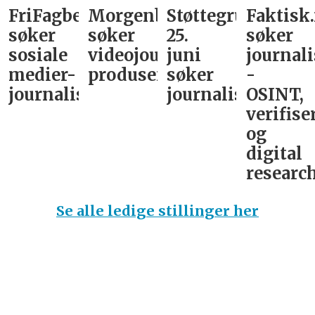
FriFagbevegelse
Morgenbladet
Støttegruppa
Faktisk
søker
søker
25.
søker
sosiale
videojournalist/podkast-
juni
journali
medier-
produsent
søker
-
journalist
journalist
OSINT,
verifise
og
digital
research
Se alle ledige stillinger her