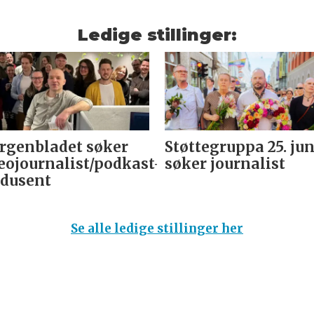
Ledige stillinger:
genbladet søker
Støttegruppa 25. jun
eojournalist/podkast-
søker journalist
dusent
Se alle ledige stillinger her