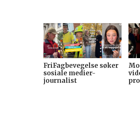
FriFagbevegelse søker
Mor
sosiale medier-
vid
journalist
pro