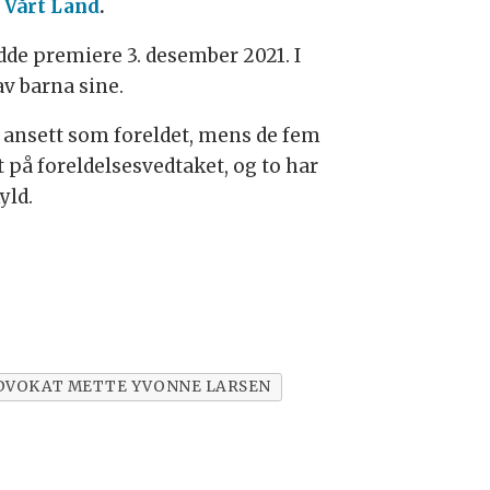
l
Vårt Land
.
de premiere 3. desember 2021. I
av barna sine.
le ansett som foreldet, mens de fem
 på foreldelsesvedtaket, og to har
yld.
DVOKAT METTE YVONNE LARSEN