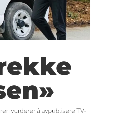
trekke
sen»
eren vurderer å avpublisere TV-