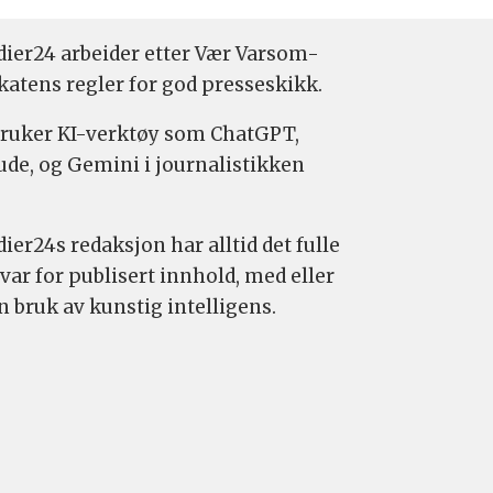
ier24 arbeider etter Vær Varsom-
katens regler for god presseskikk.
bruker KI-verktøy som ChatGPT,
ude, og Gemini i journalistikken
ier24s redaksjon har alltid det fulle
var for publisert innhold, med eller
n bruk av kunstig intelligens.