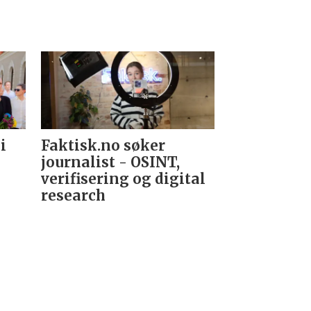
i
Faktisk.no søker
Forsvarets
journalist - OSINT,
nyhetsred
verifisering og digital
research­