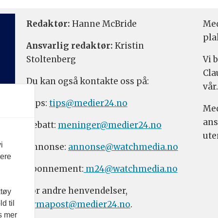
Redaktør:
Hanne McBride
Med
pla
Ansvarlig redaktør:
Kristin
Stoltenberg
Vi 
Cla
Du kan også kontakte oss på:
vår.
Tips:
tips@medier24.no
Med
ans
Debatt:
meninger@medier24.no
ute
i
Annonse:
annonse@watchmedia.no
vere
Abonnement:
m24@watchmedia.no
For andre henvendelser,
ktøy
firmapost@medier24.no
.
d til
es mer