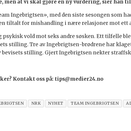
e, men at vi skal gjøre en ny vurdering, sier han ti
«Team Ingebrigtsen», med den siste sesongen som had
sen tiltalt for mishandling i nære relasjoner mot ett 
g psykisk vold mot seks andre søsken. Ett tilfelle b
ets stilling. Tre av Ingebrigtsen-brødrene har klaget
evisets stilling. Gjert Ingebrigtsen nekter straffsk
saker? Kontakt oss på: tips@medier24.no
EBRIGTSEN
NRK
NYHET
TEAM INGEBRIGTSEN
A