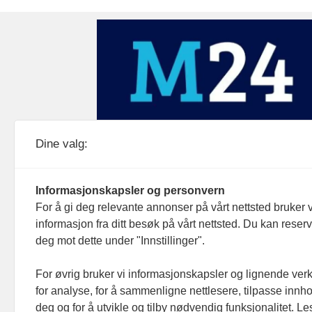
Medier24 drives av Medier24 AS.
Dine valg:
Organisasjonsnummer: 815 450 132
Personvern/cookies
Informasjonskapsler og personvern
For å gi deg relevante annonser på vårt nettsted bruker v
informasjon fra ditt besøk på vårt nettsted. Du kan reser
deg mot dette under "Innstillinger".
For øvrig bruker vi informasjonskapsler og lignende ver
for analyse, for å sammenligne nettlesere, tilpasse innhol
deg og for å utvikle og tilby nødvendig funksjonalitet. L