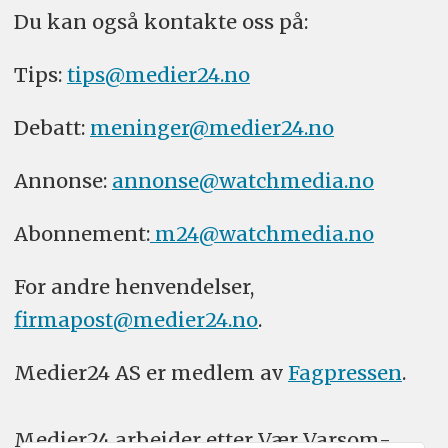
Du kan også kontakte oss på:
Tips:
tips@medier24.no
Debatt:
meninger@medier24.no
Annonse:
annonse@watchmedia.no
Abonnement:
m24@watchmedia.no
For andre henvendelser,
firmapost@medier24.no
.
Medier24 AS er medlem av
Fagpressen
.
Medier24 arbeider etter Vær Varsom-