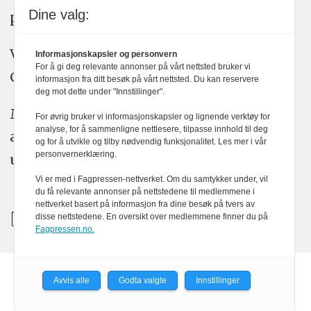
Dine valg:
plakatens regler for god presseskikk.
Vi bruker KI-verktøy som ChatGPT,
Informasjonskapsler og personvern
For å gi deg relevante annonser på vårt nettsted bruker vi
Claude, og Gemini i journalistikken vår.
informasjon fra ditt besøk på vårt nettsted. Du kan reservere
deg mot dette under "Innstillinger".
Medier24s redaksjon har alltid det fulle
For øvrig bruker vi informasjonskapsler og lignende verktøy for
analyse, for å sammenligne nettlesere, tilpasse innhold til deg
ansvar for publisert innhold, med eller
og for å utvikle og tilby nødvendig funksjonalitet. Les mer i vår
personvernerklæring.
uten bruk av kunstig intelligens.
Vi er med i Fagpressen-nettverket. Om du samtykker under, vil
du få relevante annonser på nettstedene til medlemmene i
nettverket basert på informasjon fra dine besøk på tvers av
disse nettstedene. En oversikt over medlemmene finner du på
Fagpressen.no.
Avvis alle
Godta valgte
Innstillinger
Powered by Labrador CMS