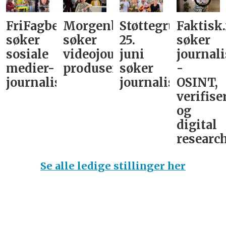
FriFagbevegelse
Morgenbladet
Støttegruppa
Faktisk
søker
søker
25.
søker
sosiale
videojournalist/podkast-
juni
journali
medier-
produsent
søker
-
journalist
journalist
OSINT,
verifise
og
digital
research
Se alle ledige stillinger her