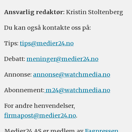
Ansvarlig redaktør:
Kristin Stoltenberg
Du kan også kontakte oss på:
Tips:
tips@medier24.no
Debatt:
meninger@medier24.no
Annonse:
annonse@watchmedia.no
Abonnement:
m24@watchmedia.no
For andre henvendelser,
firmapost@medier24.no
.
Medier24 AS er medlem av
Fagpressen
.