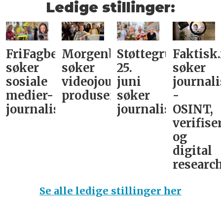
Ledige stillinger:
FriFagbevegelse
Morgenbladet
Støttegruppa
Faktisk
søker
søker
25.
søker
sosiale
videojournalist/podkast-
juni
journali
medier-
produsent
søker
-
journalist
journalist
OSINT,
verifise
og
digital
research
Se alle ledige stillinger her