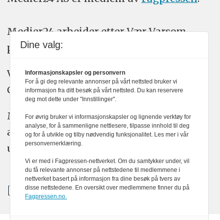
Medier24 arbeider etter Vær Varsom-
Dine valg:
plakatens regler for god presseskikk.
Vi bruker KI-verktøy som ChatGPT,
Informasjonskapsler og personvern
For å gi deg relevante annonser på vårt nettsted bruker vi
Claude, og Gemini i journalistikken vår.
informasjon fra ditt besøk på vårt nettsted. Du kan reservere
deg mot dette under "Innstillinger".
Medier24s redaksjon har alltid det fulle
For øvrig bruker vi informasjonskapsler og lignende verktøy for
analyse, for å sammenligne nettlesere, tilpasse innhold til deg
ansvar for publisert innhold, med eller
og for å utvikle og tilby nødvendig funksjonalitet. Les mer i vår
personvernerklæring.
uten bruk av kunstig intelligens.
Vi er med i Fagpressen-nettverket. Om du samtykker under, vil
du få relevante annonser på nettstedene til medlemmene i
nettverket basert på informasjon fra dine besøk på tvers av
disse nettstedene. En oversikt over medlemmene finner du på
Fagpressen.no.