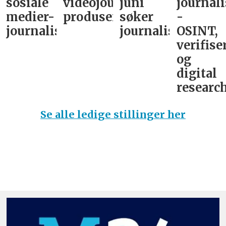
sosiale
videojournalist/podkast-
juni
journali
medier-
produsent
søker
-
journalist
journalist
OSINT,
verifise
og
digital
research
Se alle ledige stillinger her