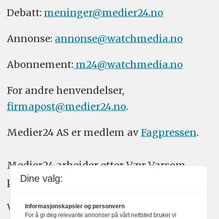
Debatt:
meninger@medier24.no
Annonse:
annonse@watchmedia.no
Abonnement:
m24@watchmedia.no
For andre henvendelser,
firmapost@medier24.no
.
Medier24 AS er medlem av
Fagpressen
.
Medier24 arbeider etter Vær Varsom-
Dine valg:
plakatens regler for god presseskikk.
Vi bruker KI-verktøy som ChatGPT,
Informasjonskapsler og personvern
For å gi deg relevante annonser på vårt nettsted bruker vi