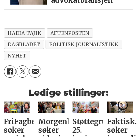
advokatbransjen
HADIA TAJIK
AFTENPOSTEN
DAGBLADET
POLITISK JOURNALISTIKK
NYHET
Ledige stillinger:
FriFagbevegelse
Morgenbladet
Støttegruppa
Faktisk
søker
søker
25.
søker