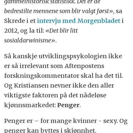
gammelhistorisk statistikk. Det er de
bedrestilte mennene som blir valgt først»
, sa
Skrede i et
intervju med Morgenbladet
i
2012, og la til:
«Det blir litt
sosialdarwinisme».
Så kanskje utviklingspsykologien ikke
er så irrelevant som Aftenpostens
forskningskommentator skal ha det til.
Og Kristiansen nevner ikke den aller
viktigste faktoren på det nådeløse
kjønnsmarkedet:
Penger
.
Penger er – for mange kvinner - sexy. Og
penger kan byttes i skjønnhet.