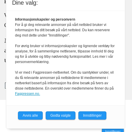
Dine valg:
Vi bruker KI-verktøy som ChatGPT,
Informasjonskapsler og personvern
Claude, og Gemini i journalistikken vår.
For å gi deg relevante annonser på vårt nettsted bruker vi
informasjon fra ditt besøk på vårt nettsted. Du kan reservere
deg mot dette under "Innstillinger".
Medier24s redaksjon har alltid det fulle
For øvrig bruker vi informasjonskapsler og lignende verktøy for
ansvar for publisert innhold, med eller
analyse, for å sammenligne nettlesere, tilpasse innhold til deg
og for å utvikle og tilby nødvendig funksjonalitet. Les mer i vår
uten bruk av kunstig intelligens.
personvernerklæring.
Vi er med i Fagpressen-nettverket. Om du samtykker under, vil
du få relevante annonser på nettstedene til medlemmene i
nettverket basert på informasjon fra dine besøk på tvers av
disse nettstedene. En oversikt over medlemmene finner du på
Fagpressen.no.
Powered by Labrador CMS
Avvis alle
Godta valgte
Innstillinger
Innstillinger