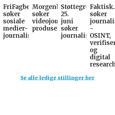
FriFagbevegelse
Morgenbladet
Støttegruppa
Faktisk
søker
søker
25.
søker
sosiale
videojournalist/podkast-
juni
journali
medier-
produsent
søker
-
journalist
journalist
OSINT,
verifise
og
digital
research
Se alle ledige stillinger her