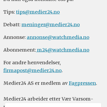
Tips:
tips@medier24.no
Debatt:
meninger@medier24.no
Annonse:
annonse@watchmedia.no
Abonnement:
m24@watchmedia.no
For andre henvendelser,
firmapost@medier24.no
.
Medier24 AS er medlem av
Fagpressen
.
Medier24 arbeider etter Vær Varsom-
plakatens regler for god presseskikk.