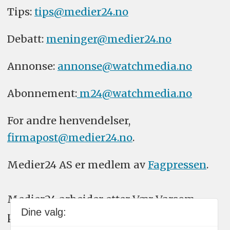
Tips:
tips@medier24.no
Debatt:
meninger@medier24.no
Annonse:
annonse@watchmedia.no
Abonnement:
m24@watchmedia.no
For andre henvendelser,
firmapost@medier24.no
.
Medier24 AS er medlem av
Fagpressen
.
Medier24 arbeider etter Vær Varsom-
Dine valg:
plakatens regler for god presseskikk.