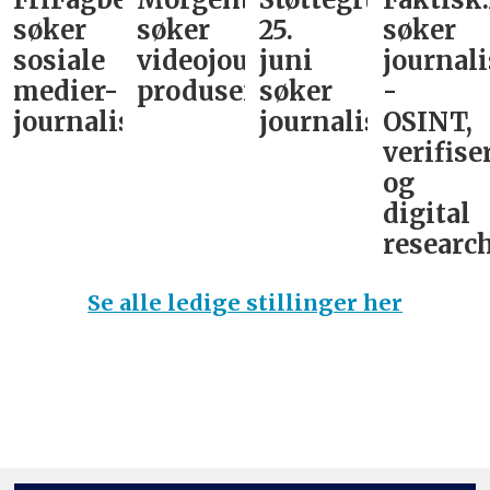
søker
søker
25.
søker
sosiale
videojournalist/podkast-
juni
journali
medier-
produsent
søker
-
journalist
journalist
OSINT,
verifise
og
digital
research
Se alle ledige stillinger her