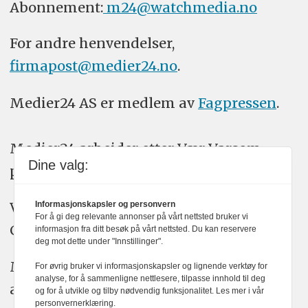
Abonnement:
m24@watchmedia.no
For andre henvendelser,
firmapost@medier24.no
.
Medier24 AS er medlem av
Fagpressen
.
Medier24 arbeider etter Vær Varsom-
Dine valg:
plakatens regler for god presseskikk.
Vi bruker KI-verktøy som ChatGPT,
Informasjonskapsler og personvern
For å gi deg relevante annonser på vårt nettsted bruker vi
Claude, og Gemini i journalistikken vår.
informasjon fra ditt besøk på vårt nettsted. Du kan reservere
deg mot dette under "Innstillinger".
Medier24s redaksjon har alltid det fulle
For øvrig bruker vi informasjonskapsler og lignende verktøy for
analyse, for å sammenligne nettlesere, tilpasse innhold til deg
ansvar for publisert innhold, med eller
og for å utvikle og tilby nødvendig funksjonalitet. Les mer i vår
personvernerklæring.