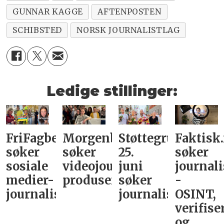
GUNNAR KAGGE
AFTENPOSTEN
SCHIBSTED
NORSK JOURNALISTLAG
Ledige stillinger:
FriFagbevegelse
Morgenbladet
Støttegruppa
Faktisk
søker
søker
25.
søker
sosiale
videojournalist/podkast-
juni
journali
medier-
produsent
søker
-
journalist
journalist
OSINT,
verifise
og