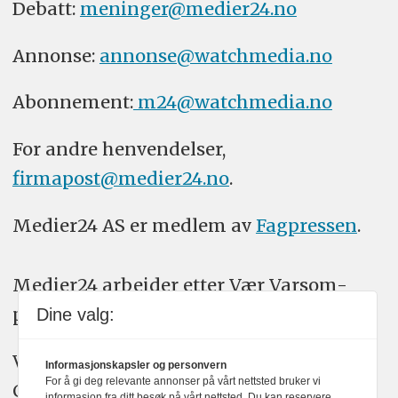
Debatt:
meninger@medier24.no
Annonse:
annonse@watchmedia.no
Abonnement:
m24@watchmedia.no
For andre henvendelser,
firmapost@medier24.no
.
Medier24 AS er medlem av
Fagpressen
.
Medier24 arbeider etter Vær Varsom-
plakatens regler for god presseskikk.
Dine valg:
Vi bruker KI-verktøy som ChatGPT,
Informasjonskapsler og personvern
For å gi deg relevante annonser på vårt nettsted bruker vi
Claude, og Gemini i journalistikken vår.
informasjon fra ditt besøk på vårt nettsted. Du kan reservere