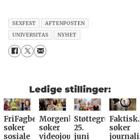
SEXFEST
AFTENPOSTEN
UNIVERSITAS
NYHET
Ledige stillinger:
FriFagbevegelse
Morgenbladet
Støttegruppa
Faktisk
søker
søker
25.
søker
sosiale
videojournalist/podkast-
juni
journali