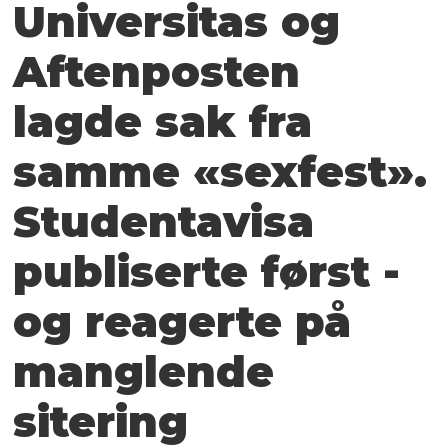
Universitas og
Aften­posten
lagde sak fra
samme «sexfest».
Student­avisa
publiserte først -
og reagerte på
manglende
sitering