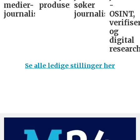
medier-
produsent
søker
-
journalist
journalist
OSINT,
verifise
og
digital
research
Se alle ledige stillinger her