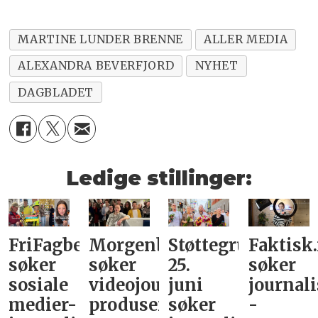
MARTINE LUNDER BRENNE
ALLER MEDIA
ALEXANDRA BEVERFJORD
NYHET
DAGBLADET
Ledige stillinger:
FriFagbevegelse
Morgenbladet
Støttegruppa
Faktisk
søker
søker
25.
søker
sosiale
videojournalist/podkast-
juni
journali
medier-
produsent
søker
-