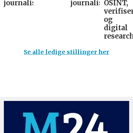
journalist
journalist
OSINT,
verifise
og
digital
research
Se alle ledige stillinger her