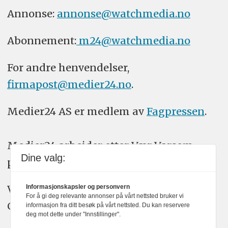
Annonse:
annonse@watchmedia.no
Abonnement:
m24@watchmedia.no
For andre henvendelser,
firmapost@medier24.no
.
Medier24 AS er medlem av
Fagpressen
.
Medier24 arbeider etter Vær Varsom-
Dine valg:
plakatens regler for god presseskikk.
Vi bruker KI-verktøy som ChatGPT,
Informasjonskapsler og personvern
For å gi deg relevante annonser på vårt nettsted bruker vi
Claude, og Gemini i journalistikken vår.
informasjon fra ditt besøk på vårt nettsted. Du kan reservere
deg mot dette under "Innstillinger".