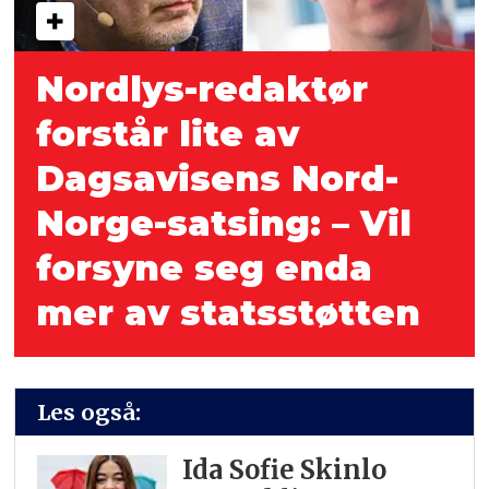
Nordlys-redaktør
forstår lite av
Dagsavisens Nord-
Norge-satsing: – Vil
forsyne seg enda
mer av statsstøtten
Les også:
Ida Sofie Skinlo