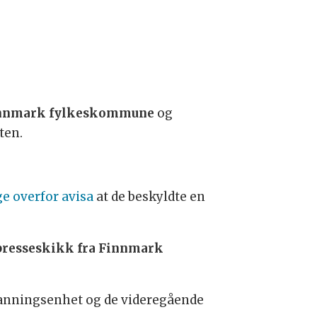
nnmark fylkeskommune
og
ten.
e overfor avisa
at de beskyldte en
presseskikk fra Finnmark
danningsenhet og de videregående