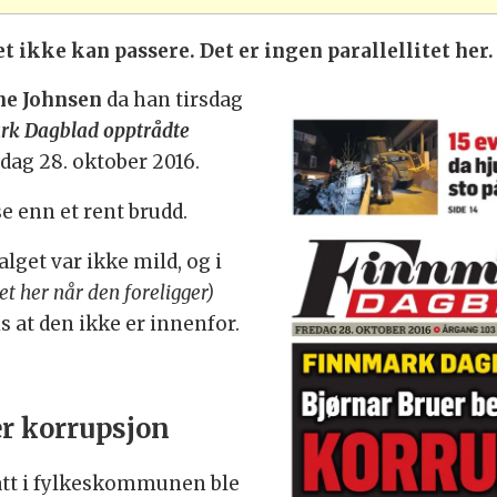
et ikke kan passere. Det er ingen parallellitet her.
rne Johnsen
da han tirsdag
rk Dagblad opptrådte
dag 28. oktober 2016.
e enn et rent brudd.
lget var ikke mild, og i
het her når den foreligger)
is at den ikke er innenfor.
r korrupsjon
att i fylkeskommunen ble