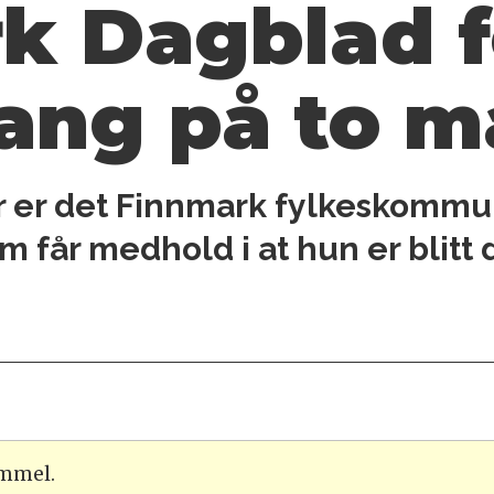
k Dagblad fe
gang på to 
år er det Finnmark fylkeskomm
 får medhold i at hun er blitt 
ammel.