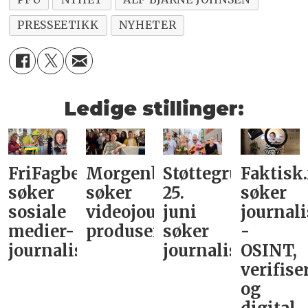
PRESSEETIKK
NYHETER
Ledige stillinger:
FriFagbevegelse
Morgenbladet
Støttegruppa
Faktisk
søker
søker
25.
søker
sosiale
videojournalist/podkast-
juni
journali
medier-
produsent
søker
-
journalist
journalist
OSINT,
verifise
og