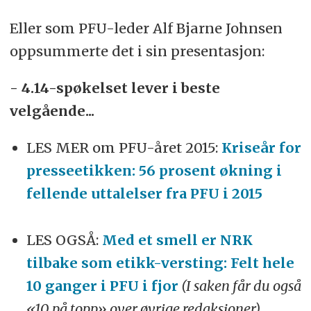
Eller som PFU-leder Alf Bjarne Johnsen
oppsummerte det i sin presentasjon:
- 4.14-spøkelset lever i beste
velgående...
LES MER om PFU-året 2015:
Kriseår for
presseetikken: 56 prosent økning i
fellende uttalelser fra PFU i 2015
LES OGSÅ:
Med et smell er NRK
tilbake som etikk-versting: Felt hele
10 ganger i PFU i fjor
(I saken får du også
«10 på topp» over øvrige redaksjoner)