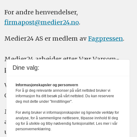
For andre henvendelser,
firmapost@medier24.no
.
Medier24 AS er medlem av
Fagpressen
.
Medier24 arbeider etter Vær Varsom-
Dine valg:
plakatens regler for god presseskikk.
Vi bruker KI-verktøy som ChatGPT,
Informasjonskapsler og personvern
For å gi deg relevante annonser på vårt nettsted bruker vi
Claude, og Gemini i journalistikken vår.
informasjon fra ditt besøk på vårt nettsted. Du kan reservere
deg mot dette under "Innstillinger".
Medier24s redaksjon har alltid det fulle
For øvrig bruker vi informasjonskapsler og lignende verktøy for
analyse, for å sammenligne nettlesere, tilpasse innhold til deg
ansvar for publisert innhold, med eller
og for å utvikle og tilby nødvendig funksjonalitet. Les mer i vår
personvernerklæring.
uten bruk av kunstig intelligens.