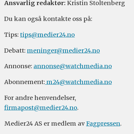
Ansvarlig redaktør:
Kristin Stoltenberg
Du kan også kontakte oss på:
Tips:
tips@medier24.no
Debatt:
meninger@medier24.no
Annonse:
annonse@watchmedia.no
Abonnement:
m24@watchmedia.no
For andre henvendelser,
firmapost@medier24.no
.
Medier24 AS er medlem av
Fagpressen
.