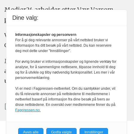
Medier24 arbeider etter Vær Varsom-
Dine valg:
plakatens regler for god presseskikk.
Vi bruker KI-verktøy som ChatGPT,
Informasjonskapsler og personvern
For å gi deg relevante annonser på vårt nettsted bruker vi
Claude, og Gemini i journalistikken vår.
informasjon fra ditt besøk på vårt nettsted. Du kan reservere
deg mot dette under "Innstillinger".
Medier24s redaksjon har alltid det fulle
For øvrig bruker vi informasjonskapsler og lignende verktøy for
analyse, for å sammenligne nettlesere, tilpasse innhold til deg
ansvar for publisert innhold, med eller
og for å utvikle og tilby nødvendig funksjonalitet. Les mer i vår
personvernerklæring.
uten bruk av kunstig intelligens.
Vi er med i Fagpressen-nettverket. Om du samtykker under, vil
du få relevante annonser på nettstedene til medlemmene i
nettverket basert på informasjon fra dine besøk på tvers av
disse nettstedene. En oversikt over medlemmene finner du på
Fagpressen.no.
Avvis alle
Godta valgte
Innstillinger