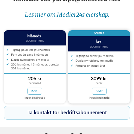
Les mer om Medier24s eierskap.
Anbefalt
Måneds-
abonnement
Års-
abonnement
Tilgang på all vår journalistikk
Fornyes én gang i måneden
Tilgang på all vår journalistikk
Daglig nyhetsbrev om media
Daglig nyhetsbrev om media
206 kr/måned i 3 måneder, deretter
Fornyes én gang i året
309 kr/måned
206 kr
3099 kr
per måned
per år
KJØP
KJØP
Ingen bindingstid
Ingen bindingstid
Ta kontakt for bedriftsabonnement