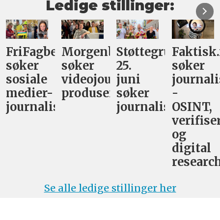
Ledige stillinger:
FriFagbevegelse
Morgenbladet
Støttegruppa
Faktisk
søker
søker
25.
søker
sosiale
videojournalist/podkast-
juni
journali
medier-
produsent
søker
-
journalist
journalist
OSINT,
verifise
og
digital
research
Se alle ledige stillinger her