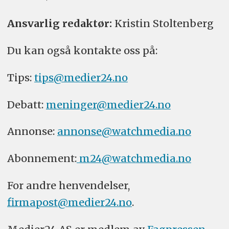
Ansvarlig redaktør:
Kristin Stoltenberg
Du kan også kontakte oss på:
Tips:
tips@medier24.no
Debatt:
meninger@medier24.no
Annonse:
annonse@watchmedia.no
Abonnement:
m24@watchmedia.no
For andre henvendelser,
firmapost@medier24.no
.