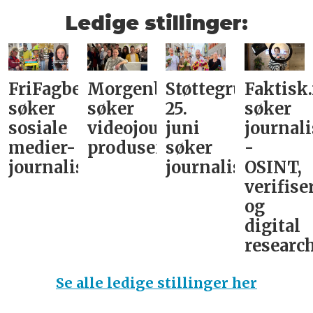
Ledige stillinger:
FriFagbevegelse
Morgenbladet
Støttegruppa
Faktisk
søker
søker
25.
søker
sosiale
videojournalist/podkast-
juni
journali
medier-
produsent
søker
-
journalist
journalist
OSINT,
verifise
og
digital
research
Se alle ledige stillinger her