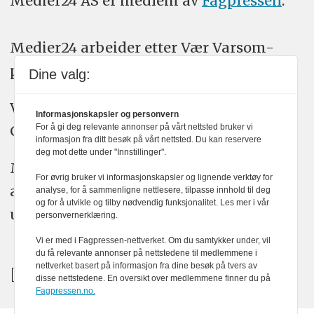
Medier24 AS er medlem av
Fagpressen
.
Medier24 arbeider etter Vær Varsom-
plakatens regler for god presseskikk.
Dine valg:
Vi bruker KI-verktøy som ChatGPT,
Informasjonskapsler og personvern
For å gi deg relevante annonser på vårt nettsted bruker vi
Claude, og Gemini i journalistikken vår.
informasjon fra ditt besøk på vårt nettsted. Du kan reservere
deg mot dette under "Innstillinger".
Medier24s redaksjon har alltid det fulle
For øvrig bruker vi informasjonskapsler og lignende verktøy for
ansvar for publisert innhold, med eller
analyse, for å sammenligne nettlesere, tilpasse innhold til deg
og for å utvikle og tilby nødvendig funksjonalitet. Les mer i vår
uten bruk av kunstig intelligens.
personvernerklæring.
Vi er med i Fagpressen-nettverket. Om du samtykker under, vil
du få relevante annonser på nettstedene til medlemmene i
nettverket basert på informasjon fra dine besøk på tvers av
disse nettstedene. En oversikt over medlemmene finner du på
Fagpressen.no.