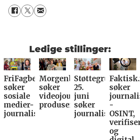
Ledige stillinger:
FriFagbevegelse
Morgenbladet
Støttegruppa
Faktisk
søker
søker
25.
søker
sosiale
videojournalist/podkast-
juni
journali
medier-
produsent
søker
-
journalist
journalist
OSINT,
verifise
og
digital