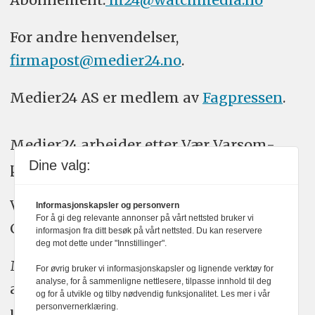
For andre henvendelser,
firmapost@medier24.no
.
Medier24 AS er medlem av
Fagpressen
.
Medier24 arbeider etter Vær Varsom-
Dine valg:
plakatens regler for god presseskikk.
Vi bruker KI-verktøy som ChatGPT,
Informasjonskapsler og personvern
For å gi deg relevante annonser på vårt nettsted bruker vi
Claude, og Gemini i journalistikken vår.
informasjon fra ditt besøk på vårt nettsted. Du kan reservere
deg mot dette under "Innstillinger".
Medier24s redaksjon har alltid det fulle
For øvrig bruker vi informasjonskapsler og lignende verktøy for
analyse, for å sammenligne nettlesere, tilpasse innhold til deg
ansvar for publisert innhold, med eller
og for å utvikle og tilby nødvendig funksjonalitet. Les mer i vår
personvernerklæring.
uten bruk av kunstig intelligens.