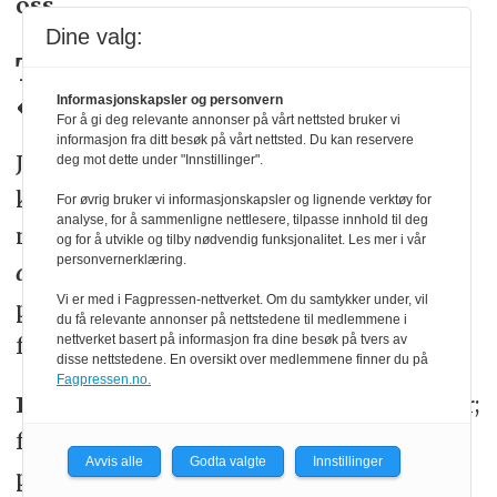
oss.
Dine valg:
Tok feil, men angrer ikke
«langt tilbake»
Informasjonskapsler og personvern
For å gi deg relevante annonser på vårt nettsted bruker vi
informasjon fra ditt besøk på vårt nettsted. Du kan reservere
Journalistikk som stadig flere
deg mot dette under "Innstillinger".
konsumerer digitalt. Nylig passerte
For øvrig bruker vi informasjonskapsler og lignende verktøy for
analyse, for å sammenligne nettlesere, tilpasse innhold til deg
mediehuset
14.200
registrerte såkalte
og for å utvikle og tilby nødvendig funksjonalitet. Les mer i vår
personvernerklæring.
aID
-brukere. Av dette er 10.000 såkalte
Vi er med i Fagpressen-nettverket. Om du samtykker under, vil
primærabonnenter, resten
du få relevante annonser på nettstedene til medlemmene i
nettverket basert på informasjon fra dine besøk på tvers av
familiebrukere.
disse nettstedene. En oversikt over medlemmene finner du på
Fagpressen.no.
F-B.no
har gradvis «plusset» mer og mer;
fra 10 prosent i starten, til rundt 45
Avvis alle
Godta valgte
Innstillinger
prosent i dag.