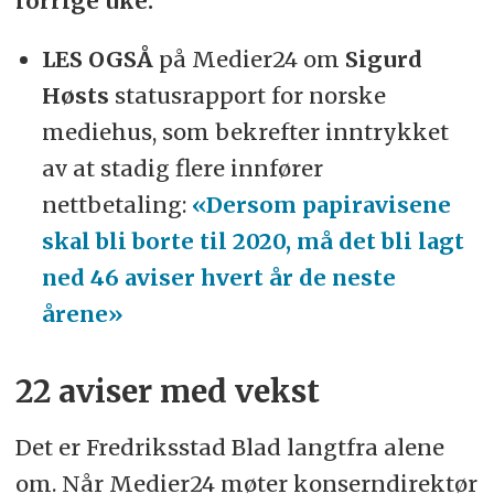
forrige uke.
LES OGSÅ
på Medier24 om
Sigurd
Høsts
statusrapport for norske
mediehus, som bekrefter inntrykket
av at stadig flere innfører
nettbetaling:
«Dersom papiravisene
skal bli borte til 2020, må det bli lagt
ned 46 aviser hvert år de neste
årene»
22 aviser med vekst
Det er Fredriksstad Blad langtfra alene
om. Når Medier24 møter konserndirektør