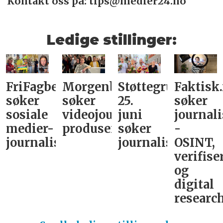
Kontakt oss på: tips@medier24.no
Ledige stillinger:
FriFagbevegelse
Morgenbladet
Støttegruppa
Faktisk
søker
søker
25.
søker
sosiale
videojournalist/podkast-
juni
journali
medier-
produsent
søker
-
journalist
journalist
OSINT,
verifise
og
digital
research