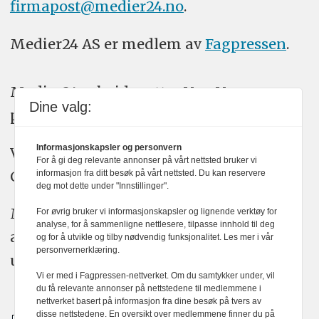
firmapost@medier24.no
.
Medier24 AS er medlem av
Fagpressen
.
Medier24 arbeider etter Vær Varsom-
Dine valg:
plakatens regler for god presseskikk.
Informasjonskapsler og personvern
Vi bruker KI-verktøy som ChatGPT,
For å gi deg relevante annonser på vårt nettsted bruker vi
Claude, og Gemini i journalistikken vår.
informasjon fra ditt besøk på vårt nettsted. Du kan reservere
deg mot dette under "Innstillinger".
Medier24s redaksjon har alltid det fulle
For øvrig bruker vi informasjonskapsler og lignende verktøy for
analyse, for å sammenligne nettlesere, tilpasse innhold til deg
ansvar for publisert innhold, med eller
og for å utvikle og tilby nødvendig funksjonalitet. Les mer i vår
personvernerklæring.
uten bruk av kunstig intelligens.
Vi er med i Fagpressen-nettverket. Om du samtykker under, vil
du få relevante annonser på nettstedene til medlemmene i
nettverket basert på informasjon fra dine besøk på tvers av
disse nettstedene. En oversikt over medlemmene finner du på