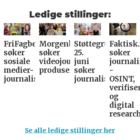
Ledige stillinger:
FriFagbevegelse
Morgenbladet
Støttegruppa
Faktisk
søker
søker
25.
søker
sosiale
videojournalist/podkast-
juni
journali
medier-
produsent
søker
-
journalist
journalist
OSINT,
verifise
og
digital
research
Se alle ledige stillinger her