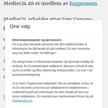
Medier24 AS er medlem av
Fagpressen
.
Medier24 arbeider etter Vær Varsom-
Dine valg:
plakatens regler for god presseskikk.
Vi bruker KI-verktøy som ChatGPT,
Informasjonskapsler og personvern
For å gi deg relevante annonser på vårt nettsted bruker vi
Claude, og Gemini i journalistikken vår.
informasjon fra ditt besøk på vårt nettsted. Du kan reservere
deg mot dette under "Innstillinger".
Medier24s redaksjon har alltid det fulle
For øvrig bruker vi informasjonskapsler og lignende verktøy for
analyse, for å sammenligne nettlesere, tilpasse innhold til deg
ansvar for publisert innhold, med eller
og for å utvikle og tilby nødvendig funksjonalitet. Les mer i vår
personvernerklæring.
uten bruk av kunstig intelligens.
Vi er med i Fagpressen-nettverket. Om du samtykker under, vil
du få relevante annonser på nettstedene til medlemmene i
nettverket basert på informasjon fra dine besøk på tvers av
disse nettstedene. En oversikt over medlemmene finner du på
Fagpressen.no.