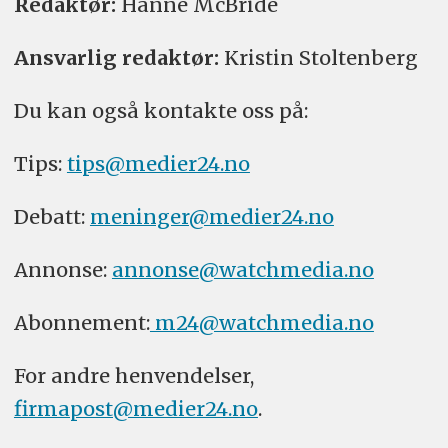
Redaktør:
Hanne McBride
Ansvarlig redaktør:
Kristin Stoltenberg
Du kan også kontakte oss på:
Tips:
tips@medier24.no
Debatt:
meninger@medier24.no
Annonse:
annonse@watchmedia.no
Abonnement:
m24@watchmedia.no
For andre henvendelser,
firmapost@medier24.no
.