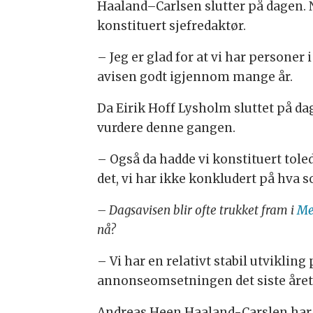
Haaland–Carlsen slutter på dagen. N
konstituert sjefredaktør.
– Jeg er glad for at vi har persone
avisen godt igjennom mange år.
Da Eirik Hoff Lysholm sluttet på dag
vurdere denne gangen.
– Også da hadde vi konstituert toled
det, vi har ikke konkludert på hva so
– Dagsavisen blir ofte trukket fram i
Me
nå?
– Vi har en relativt stabil utviklin
annonseomsetningen det siste året.
Andreas Heen Haaland-Carslen har 