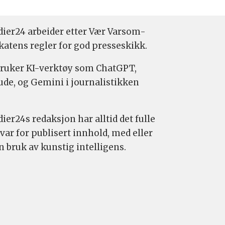
ier24 arbeider etter Vær Varsom-
katens regler for god presseskikk.
bruker KI-verktøy som ChatGPT,
ude, og Gemini i journalistikken
ier24s redaksjon har alltid det fulle
var for publisert innhold, med eller
n bruk av kunstig intelligens.