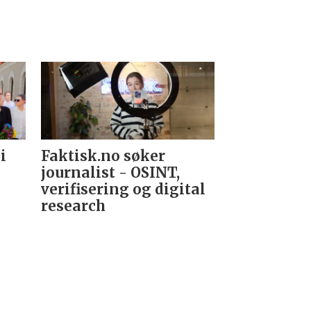
i
Faktisk.no søker
Forsvarets
journalist - OSINT,
nyhetsred
verifisering og digital
research­