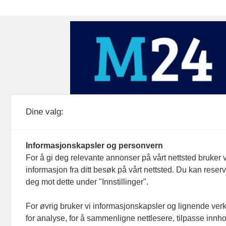
Medier24 drives av Medier24 AS.
Dine valg:
Organisasjonsnummer: 815 450 132
Personvern/cookies
Informasjonskapsler og personvern
For å gi deg relevante annonser på vårt nettsted bruker v
informasjon fra ditt besøk på vårt nettsted. Du kan reser
deg mot dette under "Innstillinger".
For øvrig bruker vi informasjonskapsler og lignende ver
for analyse, for å sammenligne nettlesere, tilpasse innhol