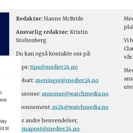
Redaktør:
Hanne McBride
Med
pla
Ansvarlig redaktør:
Kristin
Stoltenberg
Vi 
Cla
Du kan også kontakte oss på:
vår.
Tips:
tips@medier24.no
Med
ans
Debatt:
meninger@medier24.no
ute
i
Annonse:
annonse@watchmedia.no
vere
Abonnement:
m24@watchmedia.no
For andre henvendelser,
ktøy
firmapost@medier24.no
.
d til