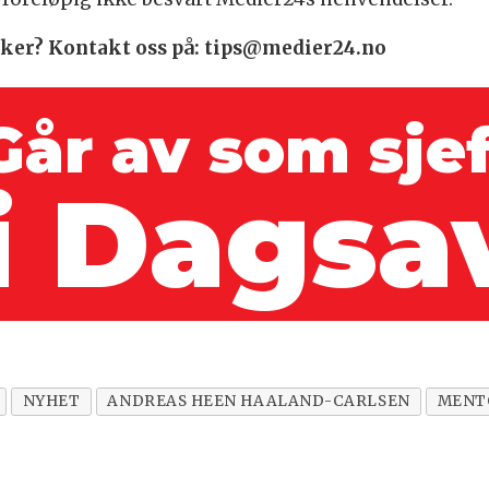
saker? Kontakt oss på: tips@medier24.no
Går av som sje
i Dagsa
NYHET
ANDREAS HEEN HAALAND-CARLSEN
MENT