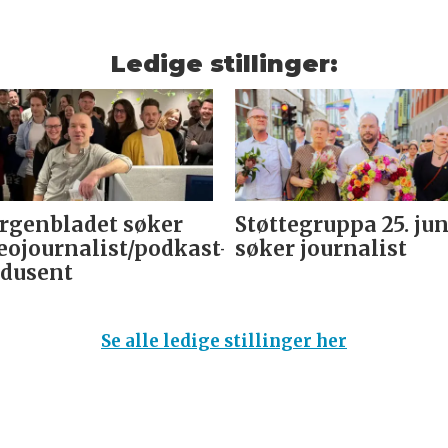
Ledige stillinger:
genbladet søker
Støttegruppa 25. jun
eojournalist/podkast-
søker journalist
dusent
Se alle ledige stillinger her