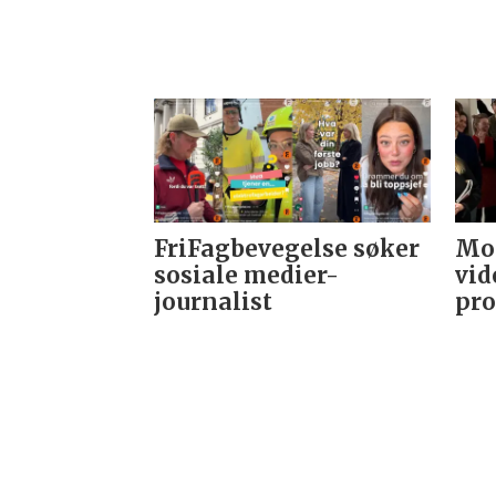
FriFagbevegelse søker
Mor
sosiale medier-
vid
journalist
pro