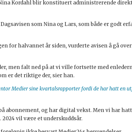
ina Kordahl blir konstituert administrerende direkt
r i Dagsavisen som Nina og Lars, som både er godt e
en for halvannet år siden, vurderte avisen å gå over 
er, men falt ned på at vi ville fortsette med enleder
m er det riktige der, sier han.
ntor Medier sine kvartalsrapporter fordi de har hatt en u
g på abonnement, og har digital vekst. Men vi har hat
 2024 vil være et underskuddsår.
foreløpig ikke besvart Medier24s henvendelser.