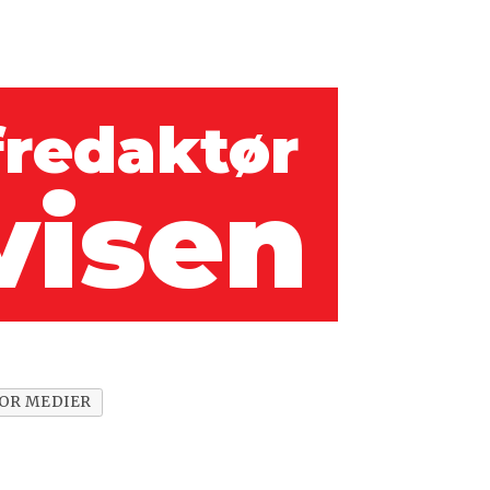
fredaktør
visen
OR MEDIER