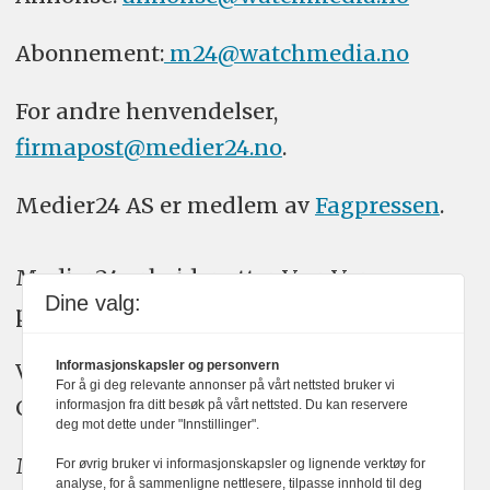
Abonnement:
m24@watchmedia.no
For andre henvendelser,
firmapost@medier24.no
.
Medier24 AS er medlem av
Fagpressen
.
Medier24 arbeider etter Vær Varsom-
Dine valg:
plakatens regler for god presseskikk.
Informasjonskapsler og personvern
Vi bruker KI-verktøy som ChatGPT,
For å gi deg relevante annonser på vårt nettsted bruker vi
Claude, og Gemini i journalistikken vår.
informasjon fra ditt besøk på vårt nettsted. Du kan reservere
deg mot dette under "Innstillinger".
Medier24s redaksjon har alltid det fulle
For øvrig bruker vi informasjonskapsler og lignende verktøy for
analyse, for å sammenligne nettlesere, tilpasse innhold til deg