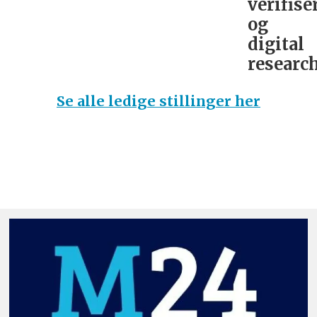
verifise
og
digital
research
Se alle ledige stillinger her