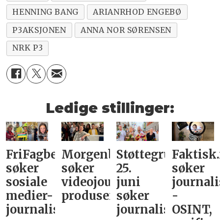
HENNING BANG
ARIANRHOD ENGEBØ
P3AKSJONEN
ANNA NOR SØRENSEN
NRK P3
Ledige stillinger:
FriFagbevegelse
Morgenbladet
Støttegruppa
Faktisk
søker
søker
25.
søker
sosiale
videojournalist/podkast-
juni
journali
medier-
produsent
søker
-
journalist
journalist
OSINT,