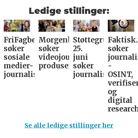
Ledige stillinger:
FriFagbevegelse
Morgenbladet
Støttegruppa
Faktisk
søker
søker
25.
søker
sosiale
videojournalist/podkast-
juni
journali
medier-
produsent
søker
-
journalist
journalist
OSINT,
verifise
og
digital
research
Se alle ledige stillinger her