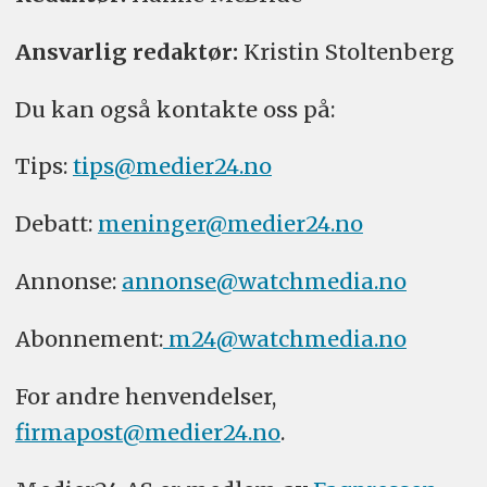
Ansvarlig redaktør:
Kristin Stoltenberg
Du kan også kontakte oss på:
Tips:
tips@medier24.no
Debatt:
meninger@medier24.no
Annonse:
annonse@watchmedia.no
Abonnement:
m24@watchmedia.no
For andre henvendelser,
firmapost@medier24.no
.