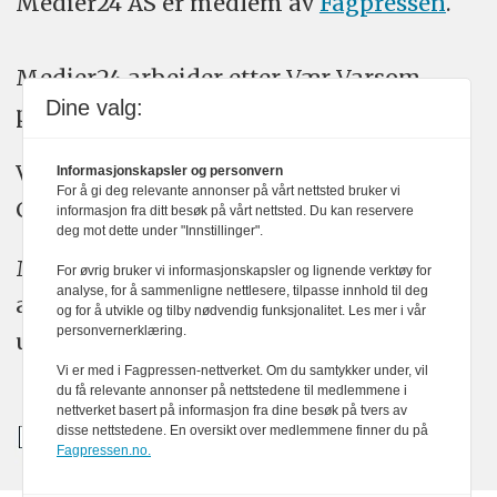
Medier24 AS er medlem av
Fagpressen
.
Medier24 arbeider etter Vær Varsom-
Dine valg:
plakatens regler for god presseskikk.
Vi bruker KI-verktøy som ChatGPT,
Informasjonskapsler og personvern
For å gi deg relevante annonser på vårt nettsted bruker vi
Claude, og Gemini i journalistikken vår.
informasjon fra ditt besøk på vårt nettsted. Du kan reservere
deg mot dette under "Innstillinger".
Medier24s redaksjon har alltid det fulle
For øvrig bruker vi informasjonskapsler og lignende verktøy for
analyse, for å sammenligne nettlesere, tilpasse innhold til deg
ansvar for publisert innhold, med eller
og for å utvikle og tilby nødvendig funksjonalitet. Les mer i vår
personvernerklæring.
uten bruk av kunstig intelligens.
Vi er med i Fagpressen-nettverket. Om du samtykker under, vil
du få relevante annonser på nettstedene til medlemmene i
nettverket basert på informasjon fra dine besøk på tvers av
disse nettstedene. En oversikt over medlemmene finner du på
Fagpressen.no.