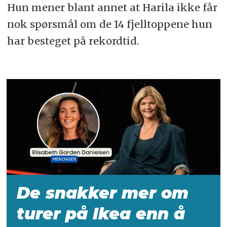
Hun mener blant annet at Harila ikke får
nok spørsmål om de 14 fjelltoppene hun
har besteget på rekordtid.
De snakker mer om
turer på Ikea enn å