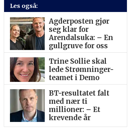
Les også:
Agderposten gjør
seg klar for
Arendalsuka: – En
gullgruve for oss
Trine Sollie skal
lede Strømninger-
teamet i Demo
BT-resultatet falt
med nær ti
millioner: – Et
krevende år