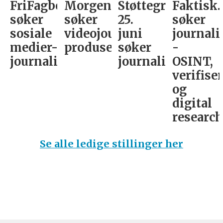
FriFagbevegelse
Morgenbladet
Støttegruppa
Faktisk.
søker
søker
25.
søker
sosiale
videojournalist/podkast-
juni
journali
medier-
produsent
søker
-
journalist
journalist
OSINT,
verifise
og
digital
research­
Se alle ledige stillinger her