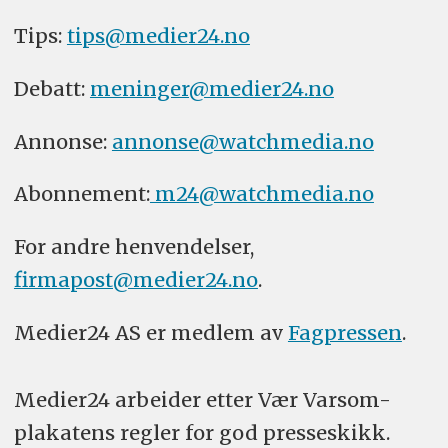
Tips:
tips@medier24.no
Debatt:
meninger@medier24.no
Annonse:
annonse@watchmedia.no
Abonnement:
m24@watchmedia.no
For andre henvendelser,
firmapost@medier24.no
.
Medier24 AS er medlem av
Fagpressen
.
Medier24 arbeider etter Vær Varsom-
plakatens regler for god presseskikk.