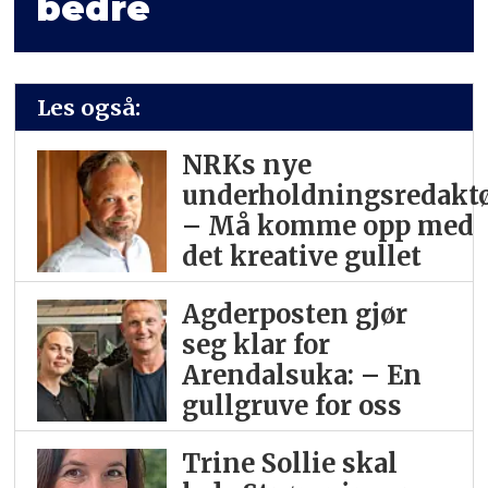
bedre
Les også:
NRKs nye
underholdningsredaktø
– Må komme opp med
det kreative gullet
Agderposten gjør
seg klar for
Arendalsuka: – En
gullgruve for oss
Trine Sollie skal