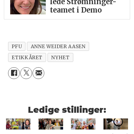
lede Strømninger-
teamet i Demo
PFU
ANNE WEIDER AASEN
ETIKKÅRET
NYHET
Ledige stillinger: