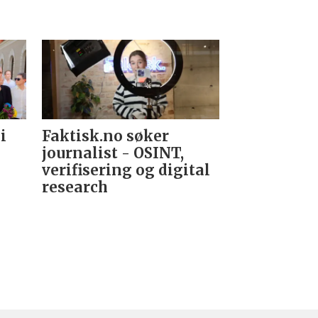
i
Faktisk.no søker
Forsvarets
journalist - OSINT,
nyhetsred
verifisering og digital
research­