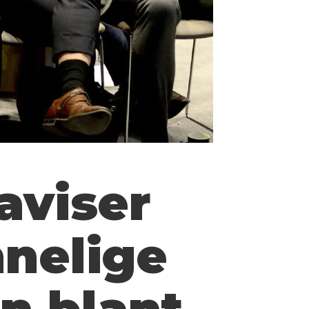
 aviser
nnelige