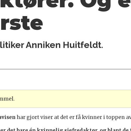
ktører. Og 
ørste
litiker Anniken Huitfeldt.
ammel.
avisen
har gjort viser at det er få kvinner i toppen 
er det bare én kvinnelig sjefredaktør, og blant de 