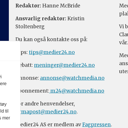
Redaktør:
Hanne McBride
Med
pla
Ansvarlig redaktør:
Kristin
Stoltenberg
Vi 
Cla
Du kan også kontakte oss på:
vår.
Tips:
tips@medier24.no
Med
ans
Debatt:
meninger@medier24.no
ute
i
Annonse:
annonse@watchmedia.no
vere
Abonnement:
m24@watchmedia.no
For andre henvendelser,
ktøy
firmapost@medier24.no
.
d til
es mer
Medier24 AS er medlem av
Fagpressen
.