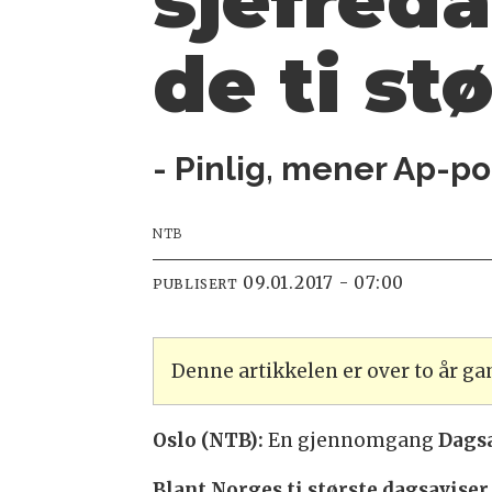
sjefreda
de ti st
- Pinlig, mener Ap-po
NTB
09.01.2017 - 07:00
PUBLISERT
Denne artikkelen er over to år g
Oslo (NTB):
En gjennomgang
Dags
Blant Norges ti største dagsaviser 