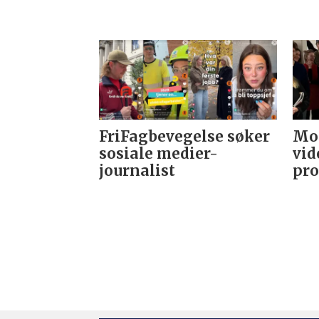
FriFagbevegelse søker
Mor
sosiale medier-
vid
journalist
pro