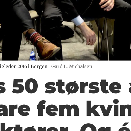
leder 2016 i Bergen.
Gard L. Michalsen
s 50 største
are fem kvi