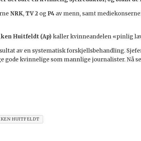
erne
NRK
,
TV 2
og
P4
av menn, samt mediekonsern
ken Huitfeldt (Ap)
kaller kvinneandelen «pinlig la
ultat av en systematisk forskjellsbehandling. Sjefe
ge gode kvinnelige som mannlige journalister. Nå se
IKEN HUITFELDT