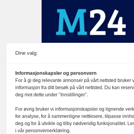
Medier24 drives av Medier24 AS.
Dine valg:
Organisasjonsnummer: 815 450 132
Personvern/cookies
Informasjonskapsler og personvern
For å gi deg relevante annonser på vårt nettsted bruker v
informasjon fra ditt besøk på vårt nettsted. Du kan reser
deg mot dette under "Innstillinger".
For øvrig bruker vi informasjonskapsler og lignende ver
for analyse, for å sammenligne nettlesere, tilpasse innhol
deg og for å utvikle og tilby nødvendig funksjonalitet. L
i vår personvernerklæring.