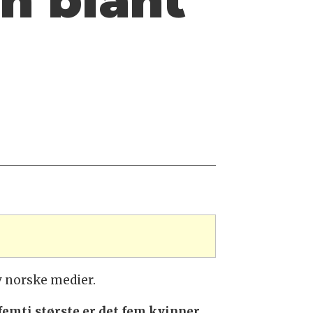
én blant
av norske medier.
femti største er det fem kvinner.