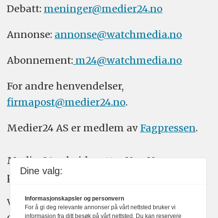
Debatt:
meninger@medier24.no
Annonse:
annonse@watchmedia.no
Abonnement:
m24@watchmedia.no
For andre henvendelser,
firmapost@medier24.no
.
Medier24 AS er medlem av
Fagpressen
.
Medier24 arbeider etter Vær Varsom-
Dine valg:
plakatens regler for god presseskikk.
Informasjonskapsler og personvern
Vi bruker KI-verktøy som ChatGPT,
For å gi deg relevante annonser på vårt nettsted bruker vi
informasjon fra ditt besøk på vårt nettsted. Du kan reservere