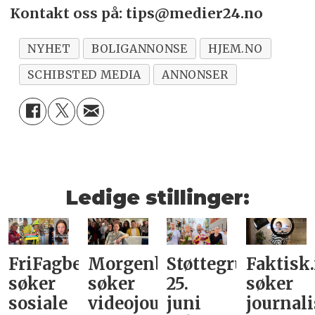
Kontakt oss på: tips@medier24.no
NYHET
BOLIGANNONSE
HJEM.NO
SCHIBSTED MEDIA
ANNONSER
Ledige stillinger:
FriFagbevegelse
Morgenbladet
Støttegruppa
Faktisk
søker
søker
25.
søker
sosiale
videojournalist/podkast-
juni
journali