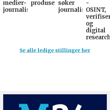
medier-
produsent
søker
-
journalist
journalist
OSINT,
verifise
og
digital
research
Se alle ledige stillinger her