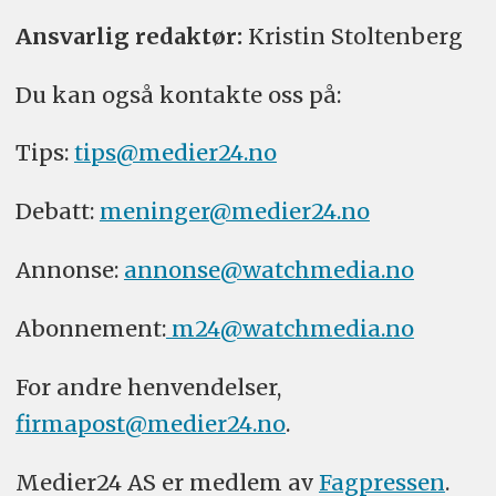
Ansvarlig redaktør:
Kristin Stoltenberg
Du kan også kontakte oss på:
Tips:
tips@medier24.no
Debatt:
meninger@medier24.no
Annonse:
annonse@watchmedia.no
Abonnement:
m24@watchmedia.no
For andre henvendelser,
firmapost@medier24.no
.
Medier24 AS er medlem av
Fagpressen
.