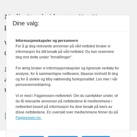
Medier24 arbeider etter Vær Varsom-
Dine valg:
plakatens regler for god presseskikk.
Informasjonskapsler og personvern
Vi bruker KI-verktøy som ChatGPT,
For å gi deg relevante annonser på vårt nettsted bruker vi
Claude, og Gemini i journalistikken vår.
informasjon fra ditt besøk på vårt nettsted. Du kan reservere
deg mot dette under "Innstillinger".
Medier24s redaksjon har alltid det fulle
For øvrig bruker vi informasjonskapsler og lignende verktøy for
analyse, for å sammenligne nettlesere, tilpasse innhold til deg
ansvar for publisert innhold, med eller
og for å utvikle og tilby nødvendig funksjonalitet. Les mer i vår
personvernerklæring.
uten bruk av kunstig intelligens.
Vi er med i Fagpressen-nettverket. Om du samtykker under, vil
du få relevante annonser på nettstedene til medlemmene i
nettverket basert på informasjon fra dine besøk på tvers av
disse nettstedene. En oversikt over medlemmene finner du på
Fagpressen.no.