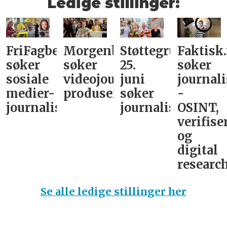
Ledige stillinger:
FriFagbevegelse
Morgenbladet
Støttegruppa
Faktisk
søker
søker
25.
søker
sosiale
videojournalist/podkast-
juni
journali
medier-
produsent
søker
-
journalist
journalist
OSINT,
verifise
og
digital
research
Se alle ledige stillinger her