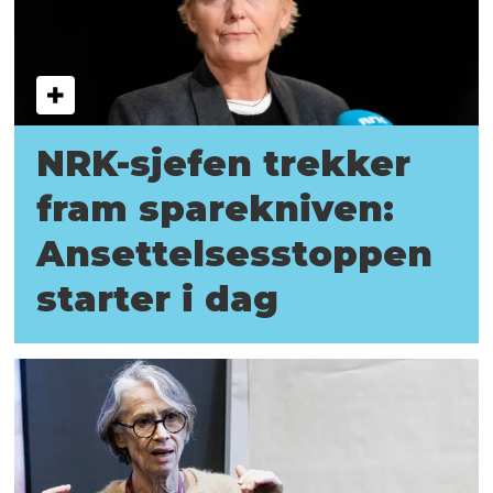
NRK-sjefen trekker
fram sparekniven:
Ansettelses­stoppen
starter i dag