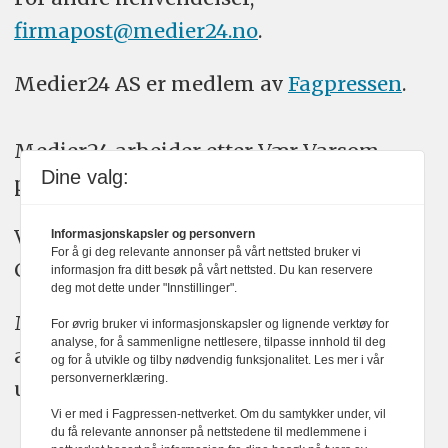
firmapost@medier24.no
.
Medier24 AS er medlem av
Fagpressen
.
Medier24 arbeider etter Vær Varsom-
Dine valg:
plakatens regler for god presseskikk.
Vi bruker KI-verktøy som ChatGPT,
Informasjonskapsler og personvern
For å gi deg relevante annonser på vårt nettsted bruker vi
Claude, og Gemini i journalistikken vår.
informasjon fra ditt besøk på vårt nettsted. Du kan reservere
deg mot dette under "Innstillinger".
Medier24s redaksjon har alltid det fulle
For øvrig bruker vi informasjonskapsler og lignende verktøy for
analyse, for å sammenligne nettlesere, tilpasse innhold til deg
ansvar for publisert innhold, med eller
og for å utvikle og tilby nødvendig funksjonalitet. Les mer i vår
personvernerklæring.
uten bruk av kunstig intelligens.
Vi er med i Fagpressen-nettverket. Om du samtykker under, vil
du få relevante annonser på nettstedene til medlemmene i