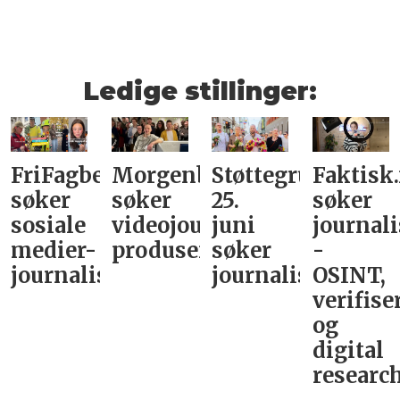
Ledige stillinger:
FriFagbevegelse
Morgenbladet
Støttegruppa
Faktisk
søker
søker
25.
søker
sosiale
videojournalist/podkast-
juni
journali
medier-
produsent
søker
-
journalist
journalist
OSINT,
verifise
og
digital
research