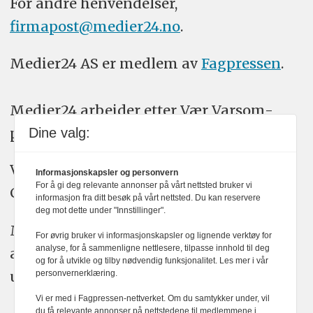
For andre henvendelser,
firmapost@medier24.no
.
Medier24 AS er medlem av
Fagpressen
.
Medier24 arbeider etter Vær Varsom-
plakatens regler for god presseskikk.
Dine valg:
Vi bruker KI-verktøy som ChatGPT,
Informasjonskapsler og personvern
For å gi deg relevante annonser på vårt nettsted bruker vi
Claude, og Gemini i journalistikken vår.
informasjon fra ditt besøk på vårt nettsted. Du kan reservere
deg mot dette under "Innstillinger".
Medier24s redaksjon har alltid det fulle
For øvrig bruker vi informasjonskapsler og lignende verktøy for
analyse, for å sammenligne nettlesere, tilpasse innhold til deg
ansvar for publisert innhold, med eller
og for å utvikle og tilby nødvendig funksjonalitet. Les mer i vår
uten bruk av kunstig intelligens.
personvernerklæring.
Vi er med i Fagpressen-nettverket. Om du samtykker under, vil
du få relevante annonser på nettstedene til medlemmene i