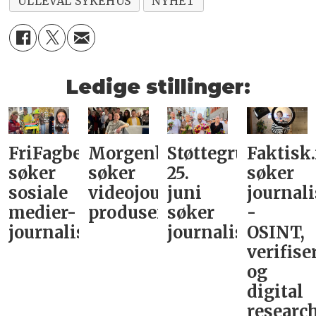
ULLEVÅL SYKEHUS
NYHET
Ledige stillinger:
FriFagbevegelse
Morgenbladet
Støttegruppa
Faktisk
søker
søker
25.
søker
sosiale
videojournalist/podkast-
juni
journali
medier-
produsent
søker
-
journalist
journalist
OSINT,
verifise
og
digital
research