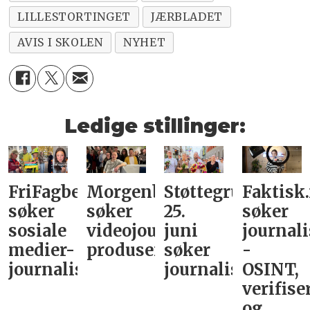
LILLESTORTINGET
JÆRBLADET
AVIS I SKOLEN
NYHET
Ledige stillinger:
FriFagbevegelse
Morgenbladet
Støttegruppa
Faktisk
søker
søker
25.
søker
sosiale
videojournalist/podkast-
juni
journali
medier-
produsent
søker
-
journalist
journalist
OSINT,
verifise
og