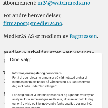
Abonnement:
m24@watchmedia.no
For andre henvendelser,
firmapost@medier24.no
.
Medier24 AS er medlem av
Fagpressen
.
Medier24 arbeider etter Vær Varsom-
Dine valg:
plakatens regler for god presseskikk.
Vi bruker KI-verktøy som ChatGPT,
Informasjonskapsler og personvern
For å gi deg relevante annonser på vårt nettsted bruker vi
Claude, og Gemini i journalistikken vår.
informasjon fra ditt besøk på vårt nettsted. Du kan reservere
deg mot dette under "Innstillinger".
Medier24s redaksjon har alltid det fulle
For øvrig bruker vi informasjonskapsler og lignende verktøy for
analyse, for å sammenligne nettlesere, tilpasse innhold til deg
ansvar for publisert innhold, med eller
og for å utvikle og tilby nødvendig funksjonalitet. Les mer i vår