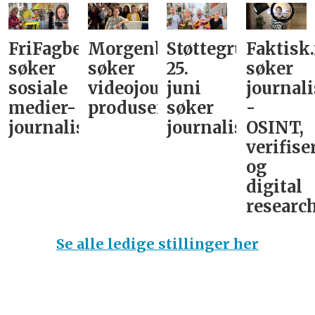
FriFagbevegelse
Morgenbladet
Støttegruppa
Faktisk
søker
søker
25.
søker
sosiale
videojournalist/podkast-
juni
journali
medier-
produsent
søker
-
journalist
journalist
OSINT,
verifise
og
digital
research
Se alle ledige stillinger her