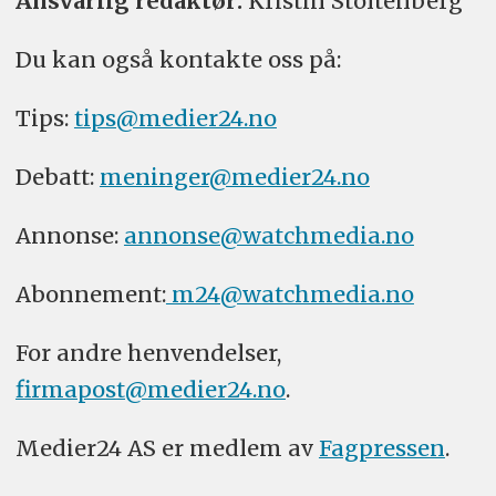
Ansvarlig redaktør:
Kristin Stoltenberg
Du kan også kontakte oss på:
Tips:
tips@medier24.no
Debatt:
meninger@medier24.no
Annonse:
annonse@watchmedia.no
Abonnement:
m24@watchmedia.no
For andre henvendelser,
firmapost@medier24.no
.
Medier24 AS er medlem av
Fagpressen
.