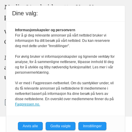
Medier24 arbeider etter Vær Varsom-
Dine valg:
plakatens regler for god presseskikk.
Informasjonskapsler og personvern
Vi bruker KI-verktøy som ChatGPT,
For å gi deg relevante annonser på vårt nettsted bruker vi
Claude, og Gemini i journalistikken vår.
informasjon fra ditt besøk på vårt nettsted. Du kan reservere
deg mot dette under "Innstillinger".
Medier24s redaksjon har alltid det fulle
For øvrig bruker vi informasjonskapsler og lignende verktøy for
analyse, for å sammenligne nettlesere, tilpasse innhold til deg
ansvar for publisert innhold, med eller
og for å utvikle og tilby nødvendig funksjonalitet. Les mer i vår
personvernerklæring.
uten bruk av kunstig intelligens.
Vi er med i Fagpressen-nettverket. Om du samtykker under, vil
du få relevante annonser på nettstedene til medlemmene i
nettverket basert på informasjon fra dine besøk på tvers av
disse nettstedene. En oversikt over medlemmene finner du på
Fagpressen.no.
Avvis alle
Godta valgte
Innstillinger
Powered by Labrador CMS