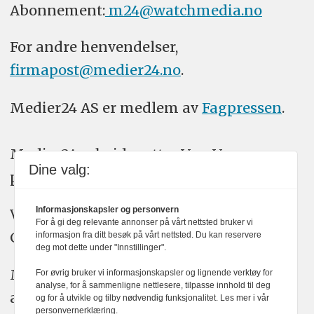
Abonnement:
m24@watchmedia.no
For andre henvendelser,
firmapost@medier24.no
.
Medier24 AS er medlem av
Fagpressen
.
Medier24 arbeider etter Vær Varsom-
Dine valg:
plakatens regler for god presseskikk.
Informasjonskapsler og personvern
Vi bruker KI-verktøy som ChatGPT,
For å gi deg relevante annonser på vårt nettsted bruker vi
Claude, og Gemini i journalistikken vår.
informasjon fra ditt besøk på vårt nettsted. Du kan reservere
deg mot dette under "Innstillinger".
Medier24s redaksjon har alltid det fulle
For øvrig bruker vi informasjonskapsler og lignende verktøy for
analyse, for å sammenligne nettlesere, tilpasse innhold til deg
ansvar for publisert innhold, med eller
og for å utvikle og tilby nødvendig funksjonalitet. Les mer i vår
personvernerklæring.