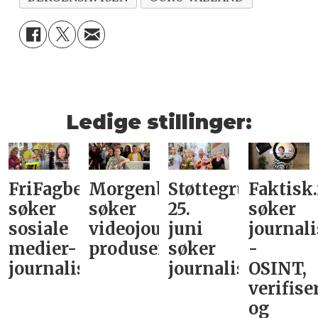
Ledige stillinger:
FriFagbevegelse
Morgenbladet
Støttegruppa
Faktisk
søker
søker
25.
søker
sosiale
videojournalist/podkast-
juni
journali
medier-
produsent
søker
-
journalist
journalist
OSINT,
verifise
og