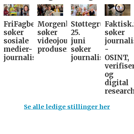
FriFagbevegelse
Morgenbladet
Støttegruppa
Faktisk
søker
søker
25.
søker
sosiale
videojournalist/podkast-
juni
journali
medier-
produsent
søker
-
journalist
journalist
OSINT,
verifise
og
digital
research
Se alle ledige stillinger her