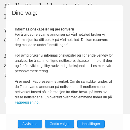
Medier24 arbeider etter Vær Varsom-
Dine valg:
plakatens regler for god presseskikk.
Vi bruker KI-verktøy som ChatGPT,
Informasjonskapsler og personvern
For å gi deg relevante annonser på vårt nettsted bruker vi
Claude, og Gemini i journalistikken vår.
informasjon fra ditt besøk på vårt nettsted. Du kan reservere
deg mot dette under "Innstillinger".
Medier24s redaksjon har alltid det fulle
For øvrig bruker vi informasjonskapsler og lignende verktøy for
analyse, for å sammenligne nettlesere, tilpasse innhold til deg
ansvar for publisert innhold, med eller
og for å utvikle og tilby nødvendig funksjonalitet. Les mer i vår
personvernerklæring.
uten bruk av kunstig intelligens.
Vi er med i Fagpressen-nettverket. Om du samtykker under, vil
du få relevante annonser på nettstedene til medlemmene i
nettverket basert på informasjon fra dine besøk på tvers av
disse nettstedene. En oversikt over medlemmene finner du på
Fagpressen.no.
Avvis alle
Godta valgte
Innstillinger
Powered by Labrador CMS