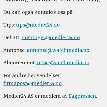
Du kan også kontakte oss på:
Tips:
tips@medier24.no
Debatt:
meninger@medier24.no
Annonse:
annonse@watchmedia.no
Abonnement:
m24@watchmedia.no
For andre henvendelser,
firmapost@medier24.no
.
Medier24 AS er medlem av
Fagpressen
.