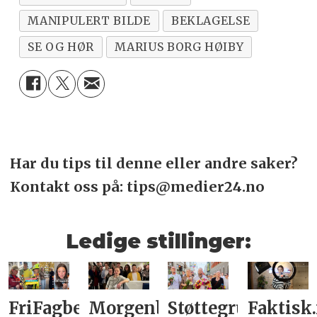
MANIPULERT BILDE
BEKLAGELSE
SE OG HØR
MARIUS BORG HØIBY
Har du tips til denne eller andre saker?
Kontakt oss på: tips@medier24.no
Ledige stillinger:
FriFagbevegelse
Morgenbladet
Støttegruppa
Faktisk