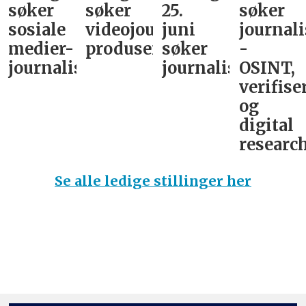
søker
søker
25.
søker
sosiale
videojournalist/podkast-
juni
journali
medier-
produsent
søker
-
journalist
journalist
OSINT,
verifise
og
digital
research
Se alle ledige stillinger her