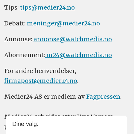
Tips:
tips@medier24.no
Debatt:
meninger@medier24.no
Annonse:
annonse@watchmedia.no
Abonnement:
m24@watchmedia.no
For andre henvendelser,
firmapost@medier24.no
.
Medier24 AS er medlem av
Fagpressen
.
Medier24 arbeider etter Vær Varsom-
Dine valg:
plakatens regler for god presseskikk.