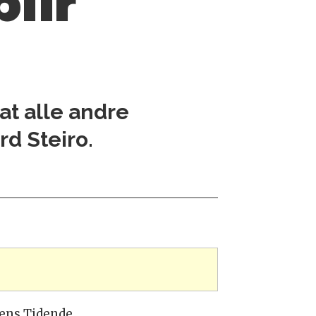
lir
at alle andre
rd Steiro.
rgens Tidende