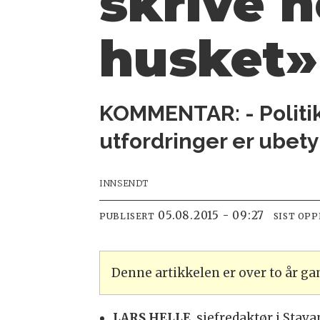
skrive 
husket»
KOMMENTAR: - Politik
utfordringer er ubety
INNSENDT
05.08.2015 - 09:27
PUBLISERT
SIST OP
Denne artikkelen er over to år g
LARS HELLE
, sjefredaktør i Stav