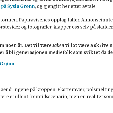
t på Sysla Grønn
, og gjengitt her etter avtale.
stormen. Papiravisenes opplag faller. Annonseinnte
 førstesider og fotografier, klapper oss selv på skul
m noen år. Det vil være
saken
vi lot være å skrive 
rer å bli generasjonen mediefolk som sviktet da de
a Grønn
imaendringene på kroppen. Ekstremvær, polsmelting
ære et ullent fremtidsscenario, men en realitet som