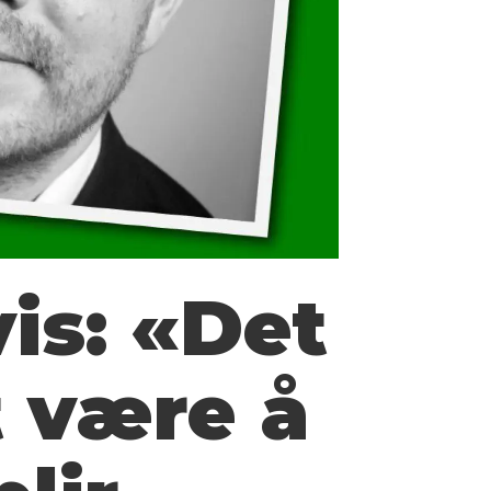
is: «Det
t være å