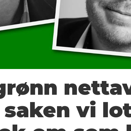
grønn nettav
 saken vi lo