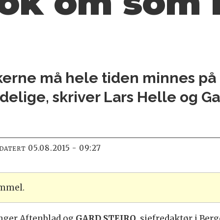
nok om som b
erne må hele tiden minnes på 
delige, skriver Lars Helle og Ga
05.08.2015 - 09:27
PDATERT
ammel.
anger Aftenblad og
GARD STEIRO
, sjefredaktør i Be