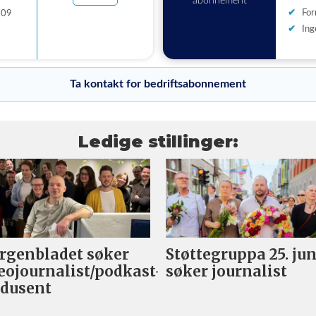
abonnement
For
309
Ing
Ta kontakt for bedriftsabonnement
Ledige stillinger:
genbladet søker
Støttegruppa 25. jun
eojournalist/podkast-
søker journalist
dusent