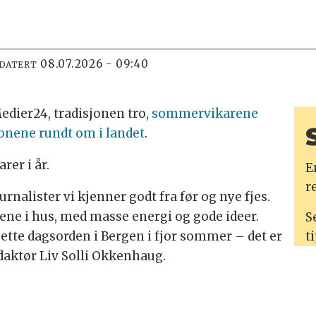
08.07.2026 - 09:40
PDATERT
ier24, tradisjonen tro,
sommervikarene
jonene rundt om i landet
.
er i år.
E
r
rnalister vi kjenner godt fra før og nye fjes.
rene i hus, med masse energi og gode ideer.
S
sette dagsorden i Bergen i fjor sommer – det er
t
daktør Liv Solli Okkenhaug.