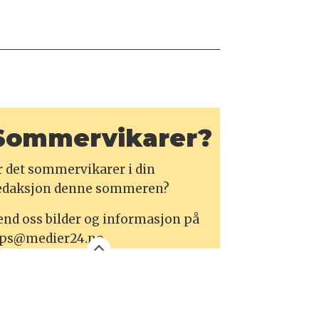
Sommervikarer?
r det sommervikarer i din
edaksjon denne sommeren?
end oss bilder og informasjon på
ips@medier24.no