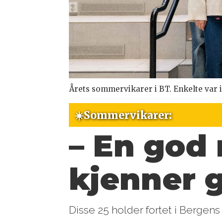
Årets sommervikarer i BT. Enkelte var ikk
☀️Sommervikarer:
– En god 
kjenner g
Disse 25 holder fortet i Bergens