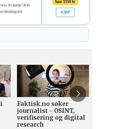
Spar 1550 kr
nyes én gang i året
en bindingstid
KJØP
i
Faktisk.no søker
Forsvarets
journalist - OSINT,
nyhetsred
verifisering og digital
research­