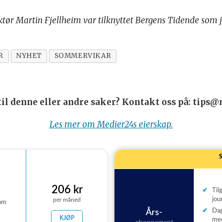
tør Martin Fjellheim var tilknyttet Bergens Tidende som jo
R
NYHET
SOMMERVIKAR
 til denne eller andre saker? Kontakt oss på: tips
Les mer om Medier24s eierskap.
206 kr
Til
jou
per måned
 om
Dag
Års-
KJØP
me