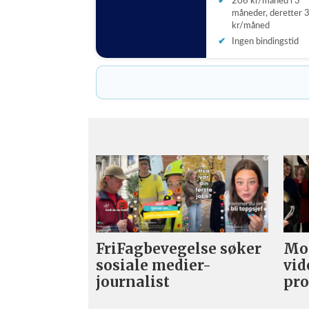
206 kr/måned i 3
måneder, deretter 
kr/måned
Ingen bindingstid
FriFagbevegelse søker
Mor
sosiale medier-
vid
journalist
pro