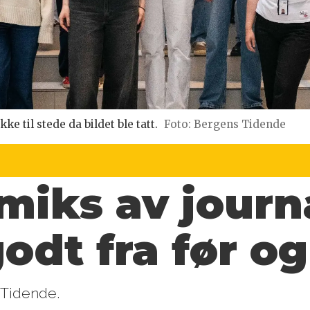
e til stede da bildet ble tatt.
Foto: Bergens Tidende
miks av journa
odt fra før og
 Tidende.