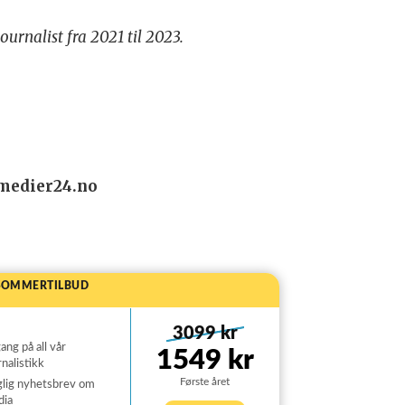
urnalist fra 2021 til 2023.
@medier24.no
SOMMERTILBUD
3099 kr
gang på all vår
1549 kr
rnalistikk
Første året
lig nyhetsbrev om
dia