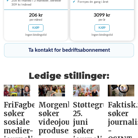
206 kr/måned i 3 måneder, deretter
Fornyes én gang i året
309 kr/måned
206 kr
3099 kr
per måned
per år
KJØP
KJØP
Ingen bindingstid
Ingen bindingstid
Ta kontakt for bedriftsabonnement
Ledige stillinger:
FriFagbevegelse
Morgenbladet
Støttegruppa
Faktisk
søker
søker
25.
søker
sosiale
videojournalist/podkast-
juni
journali
medier-
produsent
søker
-