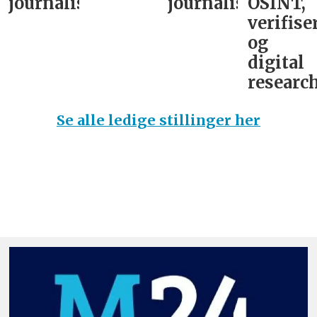
journalist
journalist
OSINT,
verifise
og
digital
research
Se alle ledige stillinger her