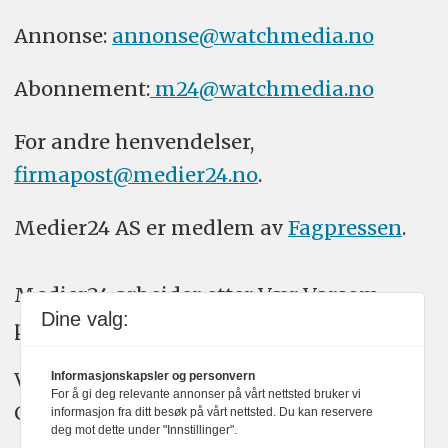
Annonse:
annonse@watchmedia.no
Abonnement:
m24@watchmedia.no
For andre henvendelser,
firmapost@medier24.no
.
Medier24 AS er medlem av
Fagpressen
.
Medier24 arbeider etter Vær Varsom-
Dine valg:
plakatens regler for god presseskikk.
Vi bruker KI-verktøy som ChatGPT,
Informasjonskapsler og personvern
For å gi deg relevante annonser på vårt nettsted bruker vi
Claude, og Gemini i journalistikken vår.
informasjon fra ditt besøk på vårt nettsted. Du kan reservere
deg mot dette under "Innstillinger".