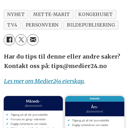
NYHET
METTE-MARIT
KONGEHUSET
TV4
PERSONVERN
BILDEPUBLISERING
Har du tips til denne eller andre saker?
Kontakt oss på: tips@medier24.no
Les mer om Medier24s eierskap.
Anbefalt
Måneds-
abonnement
Års-
abonnement
Tilgang på all vår journalistikk
Fornyes én gang i måneden
Tilgang på all vår journalistikk
Daglig nyhetsbrev om media
Daglig nyhetsbrev om media