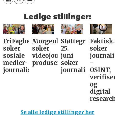
Ledige stillinger:
FriFagbevegelse
Morgenbladet
Støttegruppa
Faktisk
søker
søker
25.
søker
sosiale
videojournalist/podkast-
juni
journali
medier-
produsent
søker
-
journalist
journalist
OSINT,
verifise
og
digital
research
Se alle ledige stillinger her