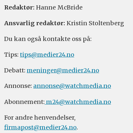
Redaktør:
Hanne McBride
Ansvarlig redaktør:
Kristin Stoltenberg
Du kan også kontakte oss på:
Tips:
tips@medier24.no
Debatt:
meninger@medier24.no
Annonse:
annonse@watchmedia.no
Abonnement:
m24@watchmedia.no
For andre henvendelser,
firmapost@medier24.no
.