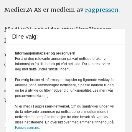
Medier24 AS er medlem av
Fagpressen
.
Medier24 arbeider etter Vær Varsom-
Dine valg:
plakatens regler for god presseskikk.
Vi bruker KI-verktøy som ChatGPT,
Informasjonskapsler og personvern
For å gi deg relevante annonser på vårt nettsted bruker vi
Claude, og Gemini i journalistikken vår.
informasjon fra ditt besøk på vårt nettsted. Du kan reservere
deg mot dette under "Innstillinger".
Medier24s redaksjon har alltid det fulle
For øvrig bruker vi informasjonskapsler og lignende verktøy for
analyse, for å sammenligne nettlesere, tilpasse innhold til deg
ansvar for publisert innhold, med eller
og for å utvikle og tilby nødvendig funksjonalitet. Les mer i vår
personvernerklæring.
uten bruk av kunstig intelligens.
Vi er med i Fagpressen-nettverket. Om du samtykker under, vil
du få relevante annonser på nettstedene til medlemmene i
nettverket basert på informasjon fra dine besøk på tvers av
disse nettstedene. En oversikt over medlemmene finner du på
Fagpressen.no.