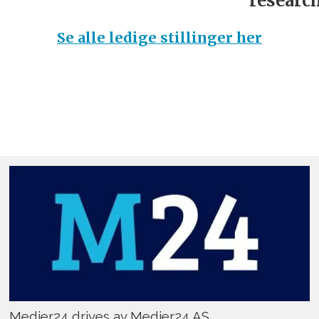
research
Se alle ledige stillinger her
Medier24 drives av Medier24 AS.