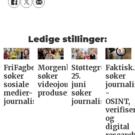
Ledige stillinger:
FriFagbevegelse
Morgenbladet
Støttegruppa
Faktisk
søker
søker
25.
søker
sosiale
videojournalist/podkast-
juni
journali
medier-
produsent
søker
-
journalist
journalist
OSINT,
verifise
og
digital