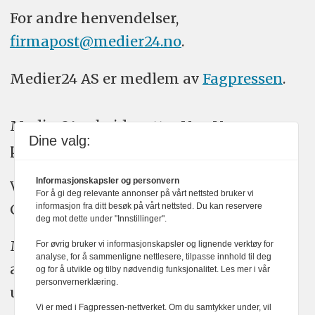
For andre henvendelser,
firmapost@medier24.no
.
Medier24 AS er medlem av
Fagpressen
.
Medier24 arbeider etter Vær Varsom-
Dine valg:
plakatens regler for god presseskikk.
Informasjonskapsler og personvern
Vi bruker KI-verktøy som ChatGPT,
For å gi deg relevante annonser på vårt nettsted bruker vi
Claude, og Gemini i journalistikken vår.
informasjon fra ditt besøk på vårt nettsted. Du kan reservere
deg mot dette under "Innstillinger".
Medier24s redaksjon har alltid det fulle
For øvrig bruker vi informasjonskapsler og lignende verktøy for
analyse, for å sammenligne nettlesere, tilpasse innhold til deg
ansvar for publisert innhold, med eller
og for å utvikle og tilby nødvendig funksjonalitet. Les mer i vår
personvernerklæring.
uten bruk av kunstig intelligens.
Vi er med i Fagpressen-nettverket. Om du samtykker under, vil